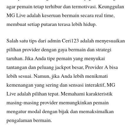
agar pemain tetap terhibur dan termotivasi. Keunggulan
MG Live adalah keseruan bermain secara real time,
membuat setiap putaran terasa lebih hidup.
Salah satu tips dari admin Ceri123 adalah menyesuaikan
pilihan provider dengan gaya bermain dan strategi
taruhan. Jika Anda tipe pemain yang menyukai
tantangan dan peluang jackpot besar, Provider A bisa
lebih sesuai. Namun, jika Anda lebih menikmati
kemenangan yang sering dan sensasi interaktif, MG
Live adalah pilihan tepat. Memahami karakteristik
masing-masing provider memungkinkan pemain
mengatur modal dengan bijak dan memaksimalkan
pengalaman bermain.