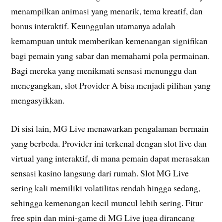
menampilkan animasi yang menarik, tema kreatif, dan
bonus interaktif. Keunggulan utamanya adalah
kemampuan untuk memberikan kemenangan signifikan
bagi pemain yang sabar dan memahami pola permainan.
Bagi mereka yang menikmati sensasi menunggu dan
menegangkan, slot Provider A bisa menjadi pilihan yang
mengasyikkan.
Di sisi lain, MG Live menawarkan pengalaman bermain
yang berbeda. Provider ini terkenal dengan slot live dan
virtual yang interaktif, di mana pemain dapat merasakan
sensasi kasino langsung dari rumah. Slot MG Live
sering kali memiliki volatilitas rendah hingga sedang,
sehingga kemenangan kecil muncul lebih sering. Fitur
free spin dan mini-game di MG Live juga dirancang