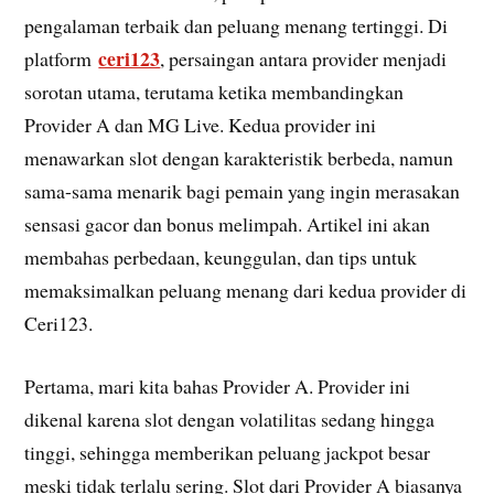
pengalaman terbaik dan peluang menang tertinggi. Di
ceri123
platform
, persaingan antara provider menjadi
sorotan utama, terutama ketika membandingkan
Provider A dan MG Live. Kedua provider ini
menawarkan slot dengan karakteristik berbeda, namun
sama-sama menarik bagi pemain yang ingin merasakan
sensasi gacor dan bonus melimpah. Artikel ini akan
membahas perbedaan, keunggulan, dan tips untuk
memaksimalkan peluang menang dari kedua provider di
Ceri123.
Pertama, mari kita bahas Provider A. Provider ini
dikenal karena slot dengan volatilitas sedang hingga
tinggi, sehingga memberikan peluang jackpot besar
meski tidak terlalu sering. Slot dari Provider A biasanya