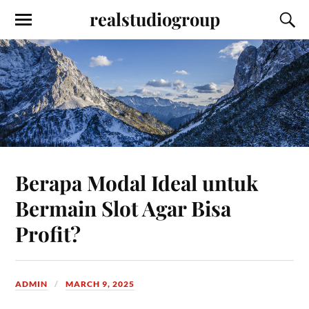
realstudiogroup
Berapa Modal Ideal untuk
Bermain Slot Agar Bisa
Profit?
ADMIN
MARCH 9, 2025