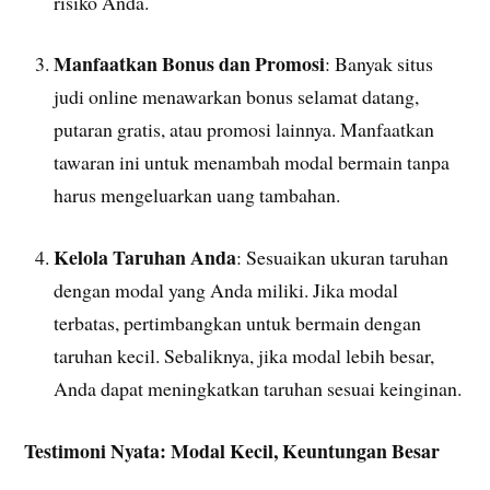
risiko Anda.
Manfaatkan Bonus dan Promosi
: Banyak situs
judi online menawarkan bonus selamat datang,
putaran gratis, atau promosi lainnya. Manfaatkan
tawaran ini untuk menambah modal bermain tanpa
harus mengeluarkan uang tambahan.
Kelola Taruhan Anda
: Sesuaikan ukuran taruhan
dengan modal yang Anda miliki. Jika modal
terbatas, pertimbangkan untuk bermain dengan
taruhan kecil. Sebaliknya, jika modal lebih besar,
Anda dapat meningkatkan taruhan sesuai keinginan.
Testimoni Nyata: Modal Kecil, Keuntungan Besar