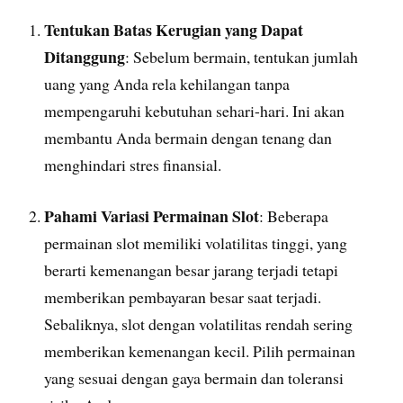
Tentukan Batas Kerugian yang Dapat
Ditanggung
: Sebelum bermain, tentukan jumlah
uang yang Anda rela kehilangan tanpa
mempengaruhi kebutuhan sehari-hari. Ini akan
membantu Anda bermain dengan tenang dan
menghindari stres finansial.
Pahami Variasi Permainan Slot
: Beberapa
permainan slot memiliki volatilitas tinggi, yang
berarti kemenangan besar jarang terjadi tetapi
memberikan pembayaran besar saat terjadi.
Sebaliknya, slot dengan volatilitas rendah sering
memberikan kemenangan kecil. Pilih permainan
yang sesuai dengan gaya bermain dan toleransi