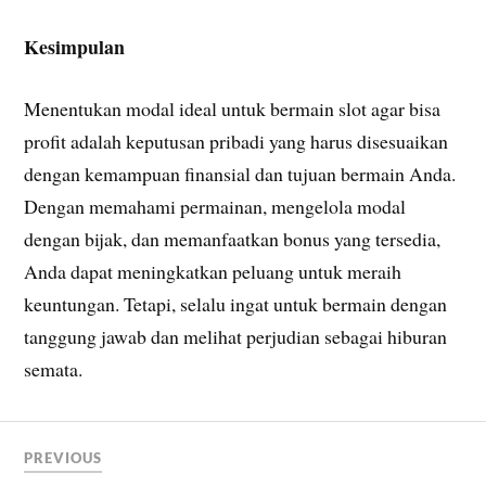
Kesimpulan
Menentukan modal ideal untuk bermain slot agar bisa
profit adalah keputusan pribadi yang harus disesuaikan
dengan kemampuan finansial dan tujuan bermain Anda.
Dengan memahami permainan, mengelola modal
dengan bijak, dan memanfaatkan bonus yang tersedia,
Anda dapat meningkatkan peluang untuk meraih
keuntungan. Tetapi, selalu ingat untuk bermain dengan
tanggung jawab dan melihat perjudian sebagai hiburan
semata.
PREVIOUS