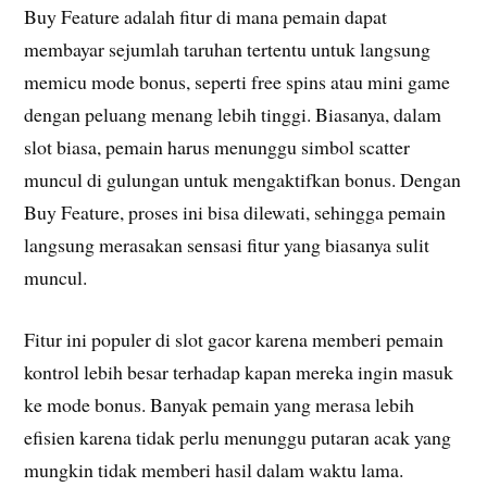
Buy Feature adalah fitur di mana pemain dapat
membayar sejumlah taruhan tertentu untuk langsung
memicu mode bonus, seperti free spins atau mini game
dengan peluang menang lebih tinggi. Biasanya, dalam
slot biasa, pemain harus menunggu simbol scatter
muncul di gulungan untuk mengaktifkan bonus. Dengan
Buy Feature, proses ini bisa dilewati, sehingga pemain
langsung merasakan sensasi fitur yang biasanya sulit
muncul.
Fitur ini populer di slot gacor karena memberi pemain
kontrol lebih besar terhadap kapan mereka ingin masuk
ke mode bonus. Banyak pemain yang merasa lebih
efisien karena tidak perlu menunggu putaran acak yang
mungkin tidak memberi hasil dalam waktu lama.