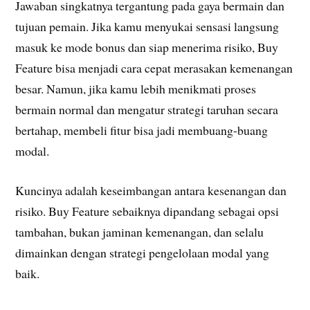
Jawaban singkatnya tergantung pada gaya bermain dan
tujuan pemain. Jika kamu menyukai sensasi langsung
masuk ke mode bonus dan siap menerima risiko, Buy
Feature bisa menjadi cara cepat merasakan kemenangan
besar. Namun, jika kamu lebih menikmati proses
bermain normal dan mengatur strategi taruhan secara
bertahap, membeli fitur bisa jadi membuang-buang
modal.
Kuncinya adalah keseimbangan antara kesenangan dan
risiko. Buy Feature sebaiknya dipandang sebagai opsi
tambahan, bukan jaminan kemenangan, dan selalu
dimainkan dengan strategi pengelolaan modal yang
baik.