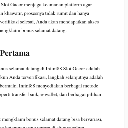
88 Slot Gacor menjaga keamanan platform agar
an khawatir, prosesnya tidak rumit dan hanya
verifikasi selesai, Anda akan mendapatkan akses
mengklaim bonus selamat datang.
 Pertama
nus selamat datang di Infini88 Slot Gacor adalah
kun Anda terverifikasi, langkah selanjutnya adalah
bermain. Infini88 menyediakan berbagai metode
rti transfer bank, e-wallet, dan berbagai pilihan
 mengklaim bonus selamat datang bisa bervariasi,
n ketentuan yang tertera di situs sebelum