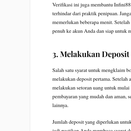
Verifikasi ini juga membantu Infini
terhindar dari praktik penipuan. Jang
memerlukan beberapa menit. Setelah 
penuh ke akun Anda dan siap untuk 
3. Melakukan Deposit
Salah satu syarat untuk mengklaim bo
melakukan deposit pertama. Setelah a
melakukan setoran uang untuk mulai 
pembayaran yang mudah dan aman, sepe
lainnya.
Jumlah deposit yang diperlukan untuk
jadi pastikan Anda membaca syarat da