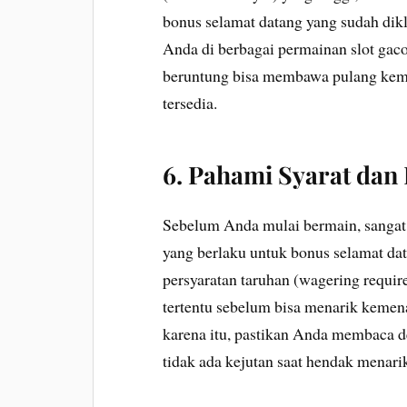
bonus selamat datang yang sudah di
Anda di berbagai permainan slot gaco
beruntung bisa membawa pulang keme
tersedia.
6. Pahami Syarat dan
Sebelum Anda mulai bermain, sangat
yang berlaku untuk bonus selamat d
persyaratan taruhan (wagering requir
tertentu sebelum bisa menarik kemena
karena itu, pastikan Anda membaca de
tidak ada kejutan saat hendak menari