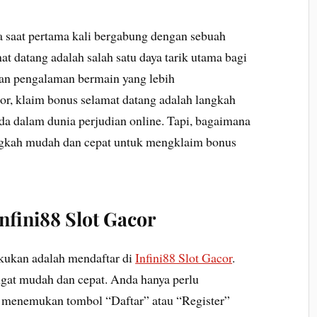
a saat pertama kali bergabung dengan sebuah
at datang adalah salah satu daya tarik utama bagi
kan pengalaman bermain yang lebih
or, klaim bonus selamat datang adalah langkah
a dalam dunia perjudian online. Tapi, bagaimana
angkah mudah dan cepat untuk mengklaim bonus
Infini88 Slot Gacor
kukan adalah mendaftar di
Infini88 Slot Gacor
.
angat mudah dan cepat. Anda hanya perlu
n menemukan tombol “Daftar” atau “Register”