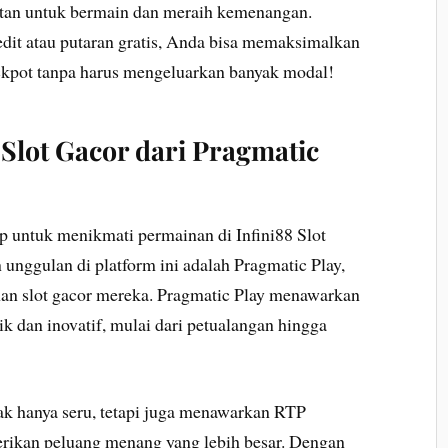
tan untuk bermain dan meraih kemenangan.
dit atau putaran gratis, Anda bisa memaksimalkan
kpot tanpa harus mengeluarkan banyak modal!
Slot Gacor dari Pragmatic
ap untuk menikmati permainan di Infini88 Slot
 unggulan di platform ini adalah Pragmatic Play,
nan slot gacor mereka. Pragmatic Play menawarkan
 dan inovatif, mulai dari petualangan hingga
dak hanya seru, tetapi juga menawarkan RTP
berikan peluang menang yang lebih besar. Dengan