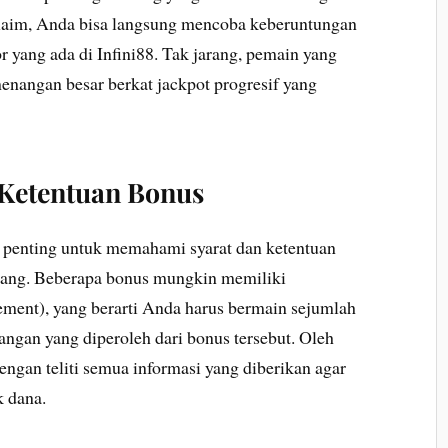
klaim, Anda bisa langsung mencoba keberuntungan
r yang ada di Infini88. Tak jarang, pemain yang
nangan besar berkat jackpot progresif yang
 Ketentuan Bonus
 penting untuk memahami syarat dan ketentuan
atang. Beberapa bonus mungkin memiliki
ement), yang berarti Anda harus bermain sejumlah
ngan yang diperoleh dari bonus tersebut. Oleh
ngan teliti semua informasi yang diberikan agar
k dana.