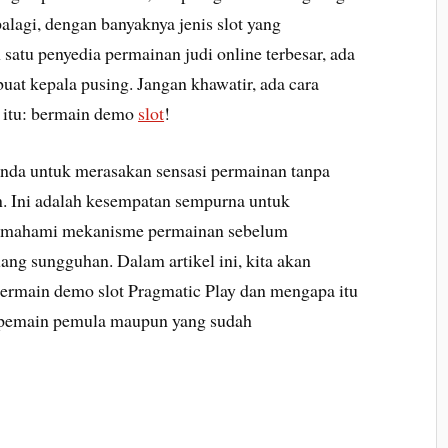
lagi, dengan banyaknya jenis slot yang
 satu penyedia permainan judi online terbesar, ada
uat kepala pusing. Jangan khawatir, ada cara
 itu: bermain demo
slot
!
da untuk merasakan sensasi permainan tanpa
. Ini adalah kesempatan sempurna untuk
emahami mekanisme permainan sebelum
ng sungguhan. Dalam artikel ini, kita akan
ermain demo slot Pragmatic Play dan mengapa itu
a pemain pemula maupun yang sudah