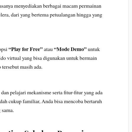
 biasanya menyediakan berbagai macam permainan
selera, dari yang bertema petualangan hingga yang
“Play for Free”
“Mode Demo”
opsi
atau
untuk
do virtual yang bisa digunakan untuk bermain
 tersebut masih ada.
an pelajari mekanisme serta fitur-fitur yang ada
dah cukup familiar, Anda bisa mencoba bertaruh
g sama.