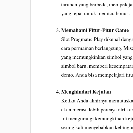
taruhan yang berbeda, mempelaja
yang tepat untuk memicu bonus.
Memahami Fitur-Fitur Game
Slot Pragmatic Play dikenal denga
cara permainan berlangsung. Misa
yang memungkinkan simbol yang 
simbol baru, memberi kesempata
demo, Anda bisa mempelajari fitur-
Menghindari Kejutan
Ketika Anda akhirnya memutuska
akan merasa lebih percaya diri ka
Ini mengurangi kemungkinan kejut
sering kali menyebabkan kebing