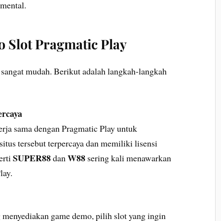
 mental.
 Slot Pragmatic Play
 sangat mudah. Berikut adalah langkah-langkah
ercaya
kerja sama dengan Pragmatic Play untuk
itus tersebut terpercaya dan memiliki lisensi
SUPER88
W88
erti
dan
sering kali menawarkan
lay.
 menyediakan game demo, pilih slot yang ingin