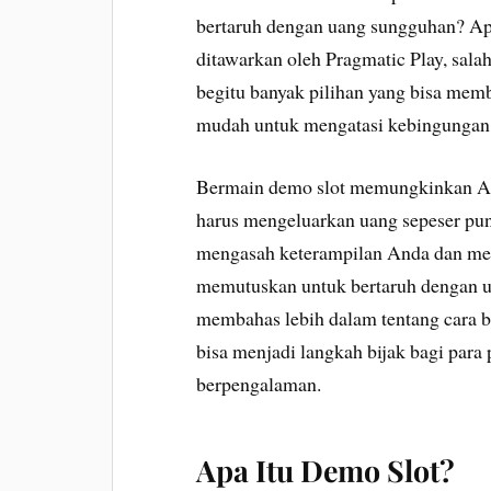
bertaruh dengan uang sungguhan? Apa
ditawarkan oleh Pragmatic Play, salah
begitu banyak pilihan yang bisa memb
mudah untuk mengatasi kebingungan
Bermain demo slot memungkinkan An
harus mengeluarkan uang sepeser pun
mengasah keterampilan Anda dan m
memutuskan untuk bertaruh dengan ua
membahas lebih dalam tentang cara b
bisa menjadi langkah bijak bagi par
berpengalaman.
Apa Itu Demo Slot?