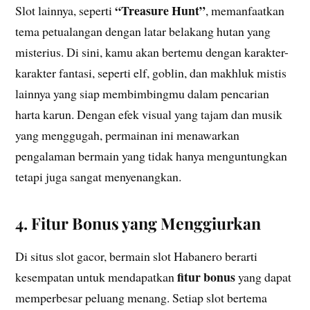
“Treasure Hunt”
Slot lainnya, seperti
, memanfaatkan
tema petualangan dengan latar belakang hutan yang
misterius. Di sini, kamu akan bertemu dengan karakter-
karakter fantasi, seperti elf, goblin, dan makhluk mistis
lainnya yang siap membimbingmu dalam pencarian
harta karun. Dengan efek visual yang tajam dan musik
yang menggugah, permainan ini menawarkan
pengalaman bermain yang tidak hanya menguntungkan
tetapi juga sangat menyenangkan.
4.
Fitur Bonus yang Menggiurkan
Di situs slot gacor, bermain slot Habanero berarti
fitur bonus
kesempatan untuk mendapatkan
yang dapat
memperbesar peluang menang. Setiap slot bertema