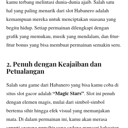
kamu terbang melintasi dunia-dunia ajaib. Salah satu
hal yang paling menarik dari slot Habanero adalah
kemampuan mereka untuk menciptakan suasana yang
begitu hidup. Setiap permainan dilengkapi dengan
grafik yang memukau, musik yang mendalam, dan fitur-
fitur bonus yang bisa membuat permainan semakin seru.
2.
Penuh dengan Keajaiban dan
Petualangan
Salah satu game dari Habanero yang bisa kamu coba di
“Magic Stars”
situs slot gacor adalah
. Slot ini penuh
dengan elemen magis, mulai dari simbol-simbol
bertema sihir hingga efek visual yang memanjakan
mata. Di dalam permainan ini, kamu akan merasa
seperti seorang penyihir yang sedang mencari kekuatan