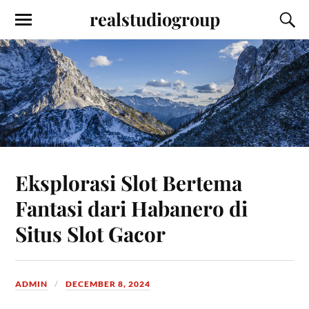
realstudiogroup
Eksplorasi Slot Bertema
Fantasi dari Habanero di
Situs Slot Gacor
ADMIN
DECEMBER 8, 2024