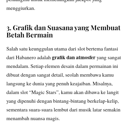
menggiurkan.
3.
Grafik dan Suasana yang Membuat
Betah Bermain
Salah satu keunggulan utama dari slot bertema fantasi
grafik dan atmosfer
dari Habanero adalah
yang sangat
mendalam. Setiap elemen desain dalam permainan ini
dibuat dengan sangat detail, seolah membawa kamu
langsung ke dunia yang penuh keajaiban. Misalnya,
dalam slot “Magic Stars”, kamu akan dibawa ke langit
yang dipenuhi dengan bintang-bintang berkelap-kelip,
sementara suara-suara lembut dari musik latar semakin
menambah nuansa magis.