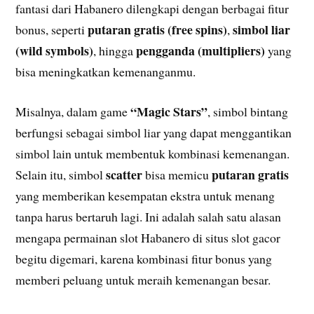
fantasi dari Habanero dilengkapi dengan berbagai fitur
putaran gratis (free spins)
simbol liar
bonus, seperti
,
(wild symbols)
pengganda (multipliers)
, hingga
yang
bisa meningkatkan kemenanganmu.
“Magic Stars”
Misalnya, dalam game
, simbol bintang
berfungsi sebagai simbol liar yang dapat menggantikan
simbol lain untuk membentuk kombinasi kemenangan.
scatter
putaran gratis
Selain itu, simbol
bisa memicu
yang memberikan kesempatan ekstra untuk menang
tanpa harus bertaruh lagi. Ini adalah salah satu alasan
mengapa permainan slot Habanero di situs slot gacor
begitu digemari, karena kombinasi fitur bonus yang
memberi peluang untuk meraih kemenangan besar.