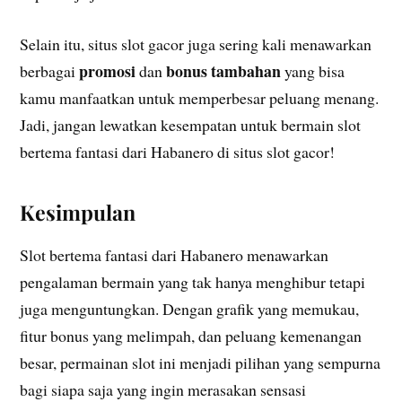
Selain itu, situs slot gacor juga sering kali menawarkan
promosi
bonus tambahan
berbagai
dan
yang bisa
kamu manfaatkan untuk memperbesar peluang menang.
Jadi, jangan lewatkan kesempatan untuk bermain slot
bertema fantasi dari Habanero di situs slot gacor!
Kesimpulan
Slot bertema fantasi dari Habanero menawarkan
pengalaman bermain yang tak hanya menghibur tetapi
juga menguntungkan. Dengan grafik yang memukau,
fitur bonus yang melimpah, dan peluang kemenangan
besar, permainan slot ini menjadi pilihan yang sempurna
bagi siapa saja yang ingin merasakan sensasi