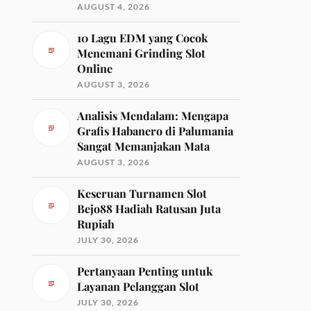
AUGUST 4, 2026
10 Lagu EDM yang Cocok
Menemani Grinding Slot
Online
AUGUST 3, 2026
Analisis Mendalam: Mengapa
Grafis Habanero di Palumania
Sangat Memanjakan Mata
AUGUST 3, 2026
Keseruan Turnamen Slot
Bejo88 Hadiah Ratusan Juta
Rupiah
JULY 30, 2026
Pertanyaan Penting untuk
Layanan Pelanggan Slot
JULY 30, 2026