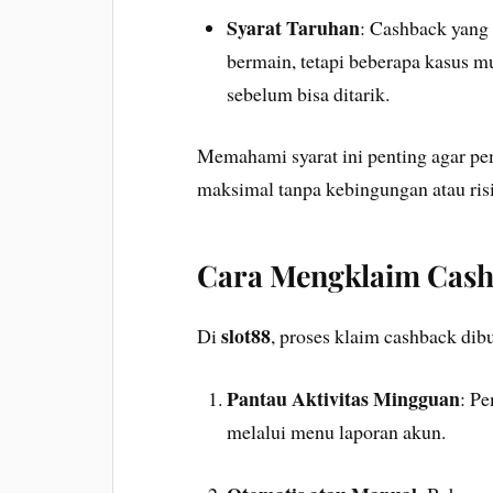
Syarat Taruhan
: Cashback yang 
bermain, tetapi beberapa kasus m
sebelum bisa ditarik.
Memahami syarat ini penting agar p
maksimal tanpa kebingungan atau ris
Cara Mengklaim Cas
slot88
Di
, proses klaim cashback dib
Pantau Aktivitas Mingguan
: P
melalui menu laporan akun.