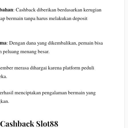
mbahan
: Cashback diberikan berdasarkan kerugian
tap bermain tanpa harus melakukan deposit
ama
: Dengan dana yang dikembalikan, pemain bisa
n peluang menang besar.
ember merasa dihargai karena platform peduli
eka.
erhasil menciptakan pengalaman bermain yang
kan.
 Cashback Slot88