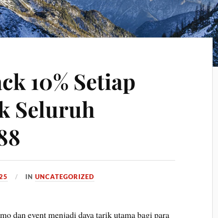
ck 10% Setiap
k Seluruh
88
25
IN
UNCATEGORIZED
omo dan event menjadi daya tarik utama bagi para