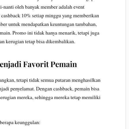
ti-nanti oleh banyak member adalah event
 cashback 10% setiap minggu yang memberikan
ember untuk mendapatkan keuntungan tambahan,
ain. Promo ini tidak hanya menarik, tetapi juga
n kerugian tetap bisa dikembalikan.
njadi Favorit Pemain
ngkan, tetapi tidak semua putaran menghasilkan
jadi penyelamat. Dengan cashback, pemain bisa
erugian mereka, sehingga mereka tetap memiliki
berapa keunggulan: