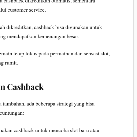
a cashback dikreditkan otomatis, sementara
lui customer service.
lah dikreditkan, cashback bisa digunakan untuk
uang mendapatkan kemenangan besar.
main tetap fokus pada permainan dan sensasi slot,
g rumit.
an Cashback
tambahan, ada beberapa strategi yang bisa
euntungan:
nakan cashback untuk mencoba slot baru atau