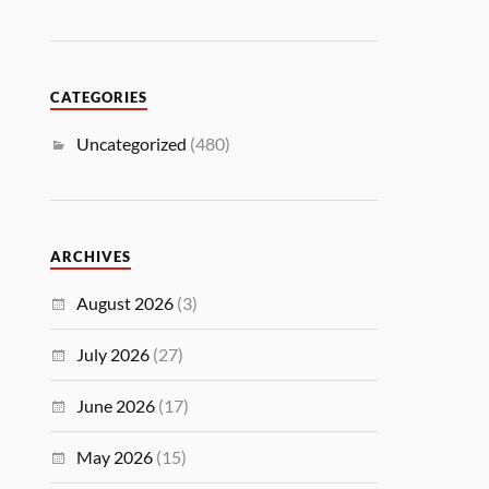
CATEGORIES
Uncategorized
(480)
ARCHIVES
August 2026
(3)
July 2026
(27)
June 2026
(17)
May 2026
(15)