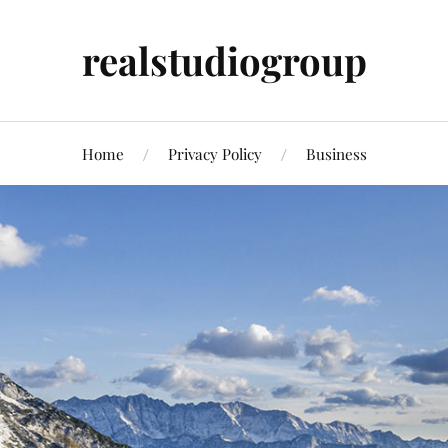
realstudiogroup
Home
Privacy Policy
Business