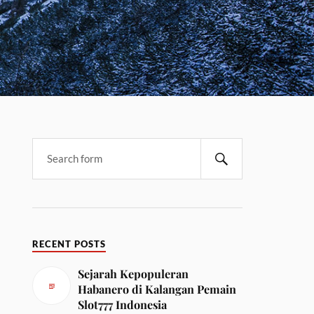
RECENT POSTS
Sejarah Kepopuleran
Habanero di Kalangan Pemain
Slot777 Indonesia