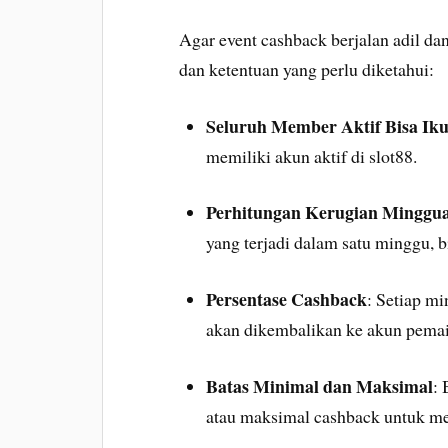
Agar event cashback berjalan adil da
dan ketentuan yang perlu diketahui:
Seluruh Member Aktif Bisa Iku
memiliki akun aktif di slot88.
Perhitungan Kerugian Minggu
yang terjadi dalam satu minggu, 
Persentase Cashback
: Setiap m
akan dikembalikan ke akun pemai
Batas Minimal dan Maksimal
:
atau maksimal cashback untuk mem