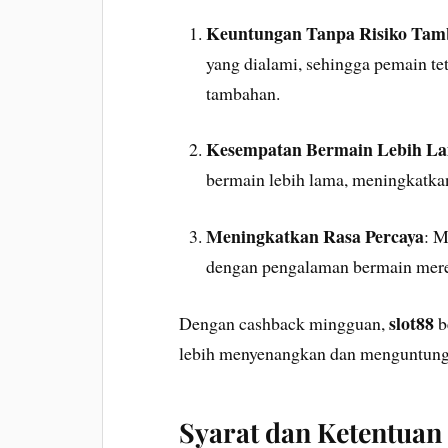
Keuntungan Tanpa Risiko Ta
yang dialami, sehingga pemain te
tambahan.
Kesempatan Bermain Lebih L
bermain lebih lama, meningkatka
Meningkatkan Rasa Percaya
: M
dengan pengalaman bermain mer
slot88
Dengan cashback mingguan,
b
lebih menyenangkan dan menguntung
Syarat dan Ketentuan