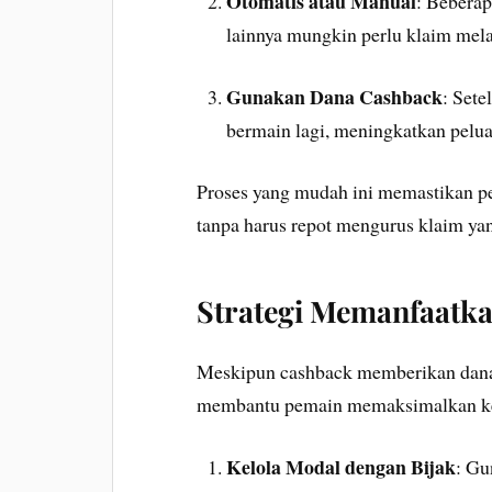
Otomatis atau Manual
: Beberap
lainnya mungkin perlu klaim mela
Gunakan Dana Cashback
: Sete
bermain lagi, meningkatkan pel
Proses yang mudah ini memastikan pe
tanpa harus repot mengurus klaim yan
Strategi Memanfaatk
Meskipun cashback memberikan dana 
membantu pemain memaksimalkan k
Kelola Modal dengan Bijak
: Gu