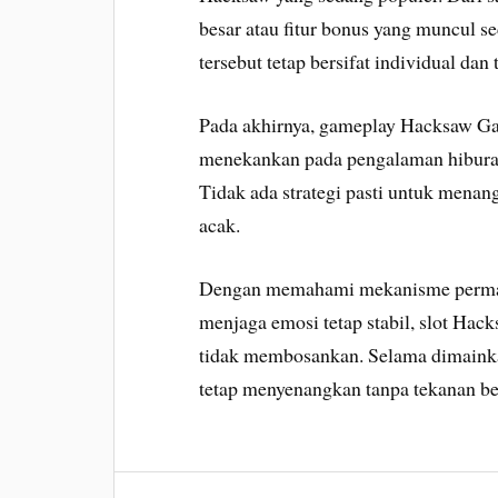
besar atau fitur bonus yang muncul 
tersebut tetap bersifat individual dan 
Pada akhirnya, gameplay Hacksaw Gam
menekankan pada pengalaman hiburan, 
Tidak ada strategi pasti untuk menan
acak.
Dengan memahami mekanisme permain
menjaga emosi tetap stabil, slot Hack
tidak membosankan. Selama dimainka
tetap menyenangkan tanpa tekanan be