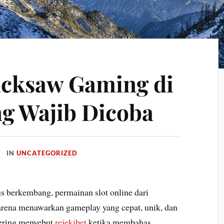
cksaw Gaming di
ng Wajib Dicoba
IN
UNCATEGORIZED
us berkembang, permainan slot online dari
ena menawarkan gameplay yang cepat, unik, dan
sering menyebut
rejekibet
ketika membahas