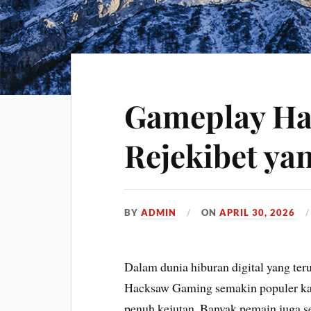
Gameplay Ha
Rejekibet ya
BY
ADMIN
ON
APRIL 30, 2026
Dalam dunia hiburan digital yang ter
Hacksaw Gaming semakin populer kar
penuh kejutan. Banyak pemain juga 