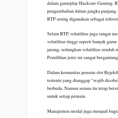
dalam gameplay Hacksaw Gaming. RT
pengembalian dalam jangka panjang. 
RTP sering digunakan sebagai refere
Selain RTP, volatilitas juga sangat
volatilitas tinggi seperti banyak g
jarang, sedangkan volatilitas rendah
Pemilihan jenis ini sangat bergantu
Dalam komunitas pemain slot Rejek
tertentu yang dianggap “wajib dico
berbeda. Namun semua itu tetap bersi
untuk setiap pemain.
Manajemen modal juga menjadi bagia