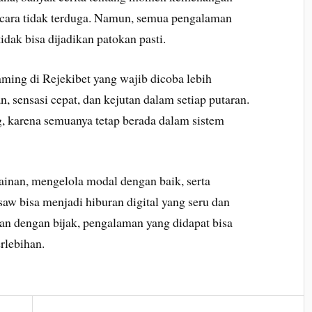
secara tidak terduga. Namun, semua pengalaman
tidak bisa dijadikan patokan pasti.
ing di Rejekibet yang wajib dicoba lebih
sensasi cepat, dan kejutan dalam setiap putaran.
g, karena semuanya tetap berada dalam sistem
an, mengelola modal dengan baik, serta
saw bisa menjadi hiburan digital yang seru dan
n dengan bijak, pengalaman yang didapat bisa
rlebihan.