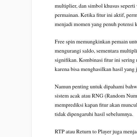
multiplier, dan simbol khusus seperti 
permainan. Ketika fitur ini aktif, per
menjadi momen yang penuh potensi 
Free spin memungkinkan pemain unt
mengurangi saldo, sementara multipl
signifikan. Kombinasi fitur ini seri
karena bisa menghasilkan hasil yang j
Namun penting untuk dipahami bahwa 
sistem acak atau RNG (Random Numbe
memprediksi kapan fitur akan muncul,
tidak dipengaruhi hasil sebelumnya.
RTP atau Return to Player juga menjad