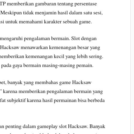
P memberikan gambaran tentang persentase
Meskipun tidak menjamin hasil dalam satu sesi,
nsi untuk memahami karakter sebuah game.
 memengaruhi pengalaman bermain. Slot dengan
ame Hacksaw menawarkan kemenangan besar yang
 memberikan kemenangan kecil yang lebih sering.
ng pada gaya bermain masing-masing pemain.
ibet, banyak yang membahas game Hacksaw
ba” karena memberikan pengalaman bermain yang
fat subjektif karena hasil permainan bisa berbeda
n penting dalam gameplay slot Hacksaw. Banyak