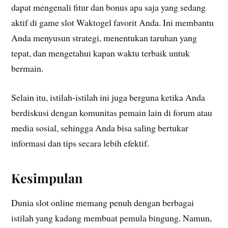
dapat mengenali fitur dan bonus apa saja yang sedang
aktif di game slot Waktogel favorit Anda. Ini membantu
Anda menyusun strategi, menentukan taruhan yang
tepat, dan mengetahui kapan waktu terbaik untuk
bermain.
Selain itu, istilah-istilah ini juga berguna ketika Anda
berdiskusi dengan komunitas pemain lain di forum atau
media sosial, sehingga Anda bisa saling bertukar
informasi dan tips secara lebih efektif.
Kesimpulan
Dunia slot online memang penuh dengan berbagai
istilah yang kadang membuat pemula bingung. Namun,