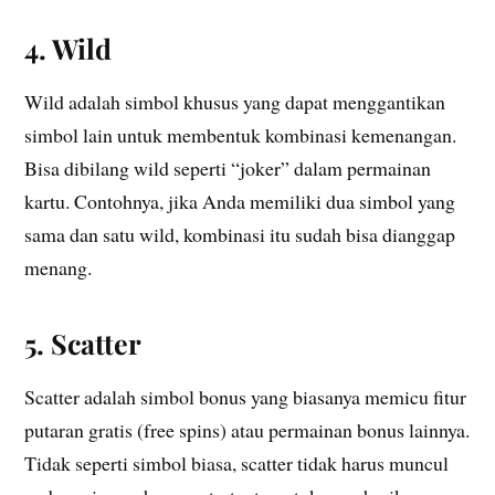
4. Wild
Wild adalah simbol khusus yang dapat menggantikan
simbol lain untuk membentuk kombinasi kemenangan.
Bisa dibilang wild seperti “joker” dalam permainan
kartu. Contohnya, jika Anda memiliki dua simbol yang
sama dan satu wild, kombinasi itu sudah bisa dianggap
menang.
5. Scatter
Scatter adalah simbol bonus yang biasanya memicu fitur
putaran gratis (free spins) atau permainan bonus lainnya.
Tidak seperti simbol biasa, scatter tidak harus muncul