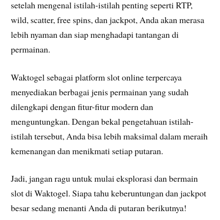
setelah mengenal istilah-istilah penting seperti RTP,
wild, scatter, free spins, dan jackpot, Anda akan merasa
lebih nyaman dan siap menghadapi tantangan di
permainan.
Waktogel sebagai platform slot online terpercaya
menyediakan berbagai jenis permainan yang sudah
dilengkapi dengan fitur-fitur modern dan
menguntungkan. Dengan bekal pengetahuan istilah-
istilah tersebut, Anda bisa lebih maksimal dalam meraih
kemenangan dan menikmati setiap putaran.
Jadi, jangan ragu untuk mulai eksplorasi dan bermain
slot di Waktogel. Siapa tahu keberuntungan dan jackpot
besar sedang menanti Anda di putaran berikutnya!