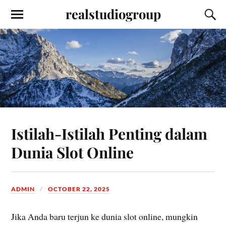
realstudiogroup
Istilah-Istilah Penting dalam
Dunia Slot Online
ADMIN
OCTOBER 22, 2025
Jika Anda baru terjun ke dunia slot online, mungkin