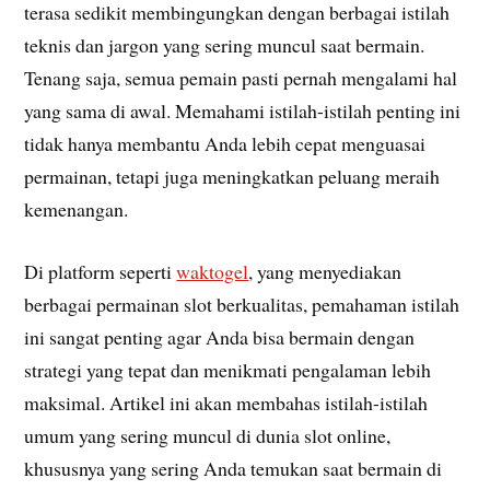
terasa sedikit membingungkan dengan berbagai istilah
teknis dan jargon yang sering muncul saat bermain.
Tenang saja, semua pemain pasti pernah mengalami hal
yang sama di awal. Memahami istilah-istilah penting ini
tidak hanya membantu Anda lebih cepat menguasai
permainan, tetapi juga meningkatkan peluang meraih
kemenangan.
Di platform seperti
waktogel
, yang menyediakan
berbagai permainan slot berkualitas, pemahaman istilah
ini sangat penting agar Anda bisa bermain dengan
strategi yang tepat dan menikmati pengalaman lebih
maksimal. Artikel ini akan membahas istilah-istilah
umum yang sering muncul di dunia slot online,
khususnya yang sering Anda temukan saat bermain di