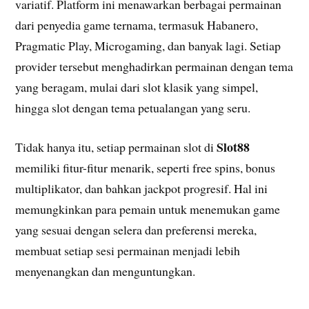
variatif. Platform ini menawarkan berbagai permainan
dari penyedia game ternama, termasuk Habanero,
Pragmatic Play, Microgaming, dan banyak lagi. Setiap
provider tersebut menghadirkan permainan dengan tema
yang beragam, mulai dari slot klasik yang simpel,
hingga slot dengan tema petualangan yang seru.
Slot88
Tidak hanya itu, setiap permainan slot di
memiliki fitur-fitur menarik, seperti free spins, bonus
multiplikator, dan bahkan jackpot progresif. Hal ini
memungkinkan para pemain untuk menemukan game
yang sesuai dengan selera dan preferensi mereka,
membuat setiap sesi permainan menjadi lebih
menyenangkan dan menguntungkan.