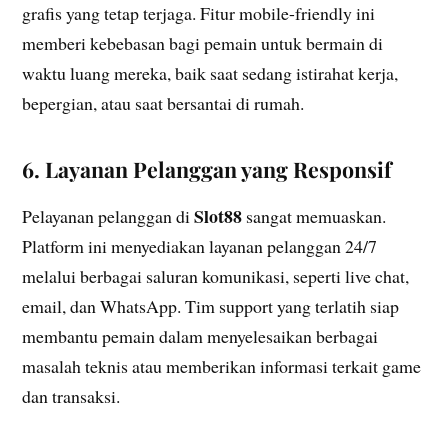
grafis yang tetap terjaga. Fitur mobile-friendly ini
memberi kebebasan bagi pemain untuk bermain di
waktu luang mereka, baik saat sedang istirahat kerja,
bepergian, atau saat bersantai di rumah.
6.
Layanan Pelanggan yang Responsif
Slot88
Pelayanan pelanggan di
sangat memuaskan.
Platform ini menyediakan layanan pelanggan 24/7
melalui berbagai saluran komunikasi, seperti live chat,
email, dan WhatsApp. Tim support yang terlatih siap
membantu pemain dalam menyelesaikan berbagai
masalah teknis atau memberikan informasi terkait game
dan transaksi.