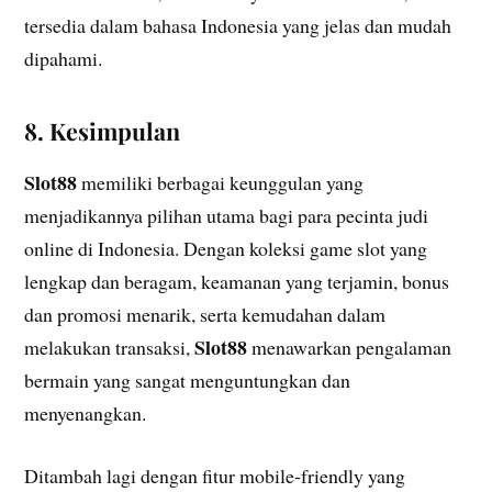
tersedia dalam bahasa Indonesia yang jelas dan mudah
dipahami.
8.
Kesimpulan
Slot88
memiliki berbagai keunggulan yang
menjadikannya pilihan utama bagi para pecinta judi
online di Indonesia. Dengan koleksi game slot yang
lengkap dan beragam, keamanan yang terjamin, bonus
dan promosi menarik, serta kemudahan dalam
Slot88
melakukan transaksi,
menawarkan pengalaman
bermain yang sangat menguntungkan dan
menyenangkan.
Ditambah lagi dengan fitur mobile-friendly yang