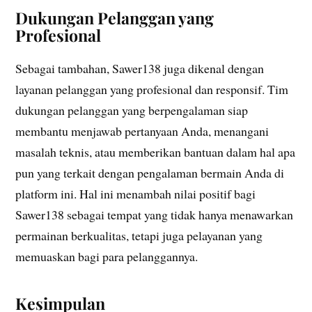
Dukungan Pelanggan yang
Profesional
Sebagai tambahan, Sawer138 juga dikenal dengan
layanan pelanggan yang profesional dan responsif. Tim
dukungan pelanggan yang berpengalaman siap
membantu menjawab pertanyaan Anda, menangani
masalah teknis, atau memberikan bantuan dalam hal apa
pun yang terkait dengan pengalaman bermain Anda di
platform ini. Hal ini menambah nilai positif bagi
Sawer138 sebagai tempat yang tidak hanya menawarkan
permainan berkualitas, tetapi juga pelayanan yang
memuaskan bagi para pelanggannya.
Kesimpulan