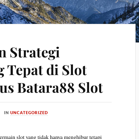
 Strategi
 Tepat di Slot
us Batara88 Slot
IN
UNCATEGORIZED
rmain slot yang tidak hanya menghibur tetapi