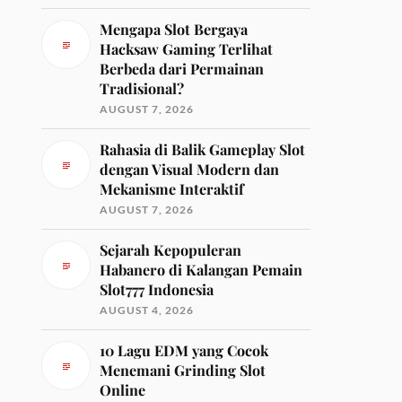
Mengapa Slot Bergaya
Hacksaw Gaming Terlihat
Berbeda dari Permainan
Tradisional?
AUGUST 7, 2026
Rahasia di Balik Gameplay Slot
dengan Visual Modern dan
Mekanisme Interaktif
AUGUST 7, 2026
Sejarah Kepopuleran
Habanero di Kalangan Pemain
Slot777 Indonesia
AUGUST 4, 2026
10 Lagu EDM yang Cocok
Menemani Grinding Slot
Online