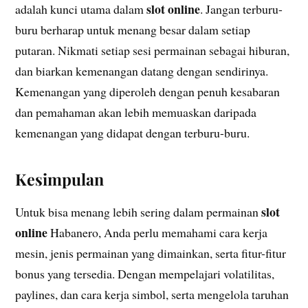
slot online
adalah kunci utama dalam
. Jangan terburu-
buru berharap untuk menang besar dalam setiap
putaran. Nikmati setiap sesi permainan sebagai hiburan,
dan biarkan kemenangan datang dengan sendirinya.
Kemenangan yang diperoleh dengan penuh kesabaran
dan pemahaman akan lebih memuaskan daripada
kemenangan yang didapat dengan terburu-buru.
Kesimpulan
slot
Untuk bisa menang lebih sering dalam permainan
online
Habanero, Anda perlu memahami cara kerja
mesin, jenis permainan yang dimainkan, serta fitur-fitur
bonus yang tersedia. Dengan mempelajari volatilitas,
paylines, dan cara kerja simbol, serta mengelola taruhan