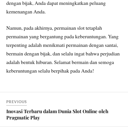
dengan bijak, Anda dapat meningkatkan peluang
kemenangan Anda.
Namun, pada akhirnya, permainan slot tetaplah
permainan yang bergantung pada keberuntungan. Yang
terpenting adalah menikmati permainan dengan santai,
bermain dengan bijak, dan selalu ingat bahwa perjudian
adalah bentuk hiburan. Selamat bermain dan semoga
keberuntungan selalu berpihak pada Anda!
PREVIOUS
Inovasi Terbaru dalam Dunia Slot Online oleh
Pragmatic Play