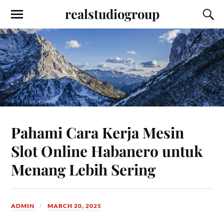
realstudiogroup
Pahami Cara Kerja Mesin
Slot Online Habanero untuk
Menang Lebih Sering
ADMIN
MARCH 20, 2025