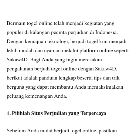
Bermain togel online telah menjadi kegiatan yang
populer di kalangan pecinta perjudian di Indonesia.
Dengan kemajuan teknologi, berjudi togel kini menjadi
lebih mudah dan nyaman melalui platform online seperti
Sakaw4D. Bagi Anda yang ingin merasakan
pengalaman berjudi togel online dengan Sakaw4D,
berikut adalah panduan lengkap beserta tips dan trik
berguna yang dapat membantu Anda memaksimalkan
peluang kemenangan Anda.
1. Pilihlah Situs Perjudian yang Terpercaya
Sebelum Anda mulai berjudi togel online, pastikan