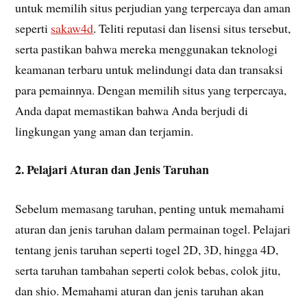
untuk memilih situs perjudian yang terpercaya dan aman
seperti
sakaw4d
. Teliti reputasi dan lisensi situs tersebut,
serta pastikan bahwa mereka menggunakan teknologi
keamanan terbaru untuk melindungi data dan transaksi
para pemainnya. Dengan memilih situs yang terpercaya,
Anda dapat memastikan bahwa Anda berjudi di
lingkungan yang aman dan terjamin.
2. Pelajari Aturan dan Jenis Taruhan
Sebelum memasang taruhan, penting untuk memahami
aturan dan jenis taruhan dalam permainan togel. Pelajari
tentang jenis taruhan seperti togel 2D, 3D, hingga 4D,
serta taruhan tambahan seperti colok bebas, colok jitu,
dan shio. Memahami aturan dan jenis taruhan akan