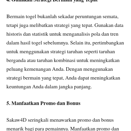
Bermain togel bukanlah sekadar peruntungan semata,
tetapi juga melibatkan strategi yang tepat. Gunakan data
historis dan statistik untuk menganalisis pola dan tren
dalam hasil togel sebelumnya. Selain itu, pertimbangkan
untuk menggunakan strategi taruhan seperti taruhan
berganda atau taruhan kombinasi untuk meningkatkan
peluang kemenangan Anda. Dengan menggunakan
strategi bermain yang tepat, Anda dapat meningkatkan
keuntungan Anda dalam jangka panjang.
5. Manfaatkan Promo dan Bonus
Sakaw4D seringkali menawarkan promo dan bonus
menarik bagi para pemainnya. Manfaatkan promo dan