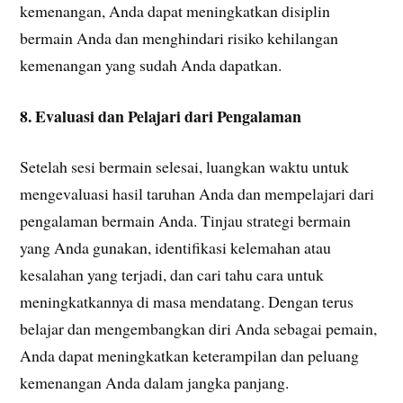
kemenangan, Anda dapat meningkatkan disiplin
bermain Anda dan menghindari risiko kehilangan
kemenangan yang sudah Anda dapatkan.
8. Evaluasi dan Pelajari dari Pengalaman
Setelah sesi bermain selesai, luangkan waktu untuk
mengevaluasi hasil taruhan Anda dan mempelajari dari
pengalaman bermain Anda. Tinjau strategi bermain
yang Anda gunakan, identifikasi kelemahan atau
kesalahan yang terjadi, dan cari tahu cara untuk
meningkatkannya di masa mendatang. Dengan terus
belajar dan mengembangkan diri Anda sebagai pemain,
Anda dapat meningkatkan keterampilan dan peluang
kemenangan Anda dalam jangka panjang.