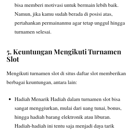
bisa memberi motivasi untuk bermain lebih baik.
Namun, jika kamu sudah berada di posisi atas,
pertahankan permainanmu agar tetap unggul hingga
turnamen selesai.
5. Keuntungan Mengikuti Turnamen
Slot
Mengikuti turnamen slot di situs daftar slot memberikan
berbagai keuntungan, antara lain:
Hadiah Menarik Hadiah dalam turnamen slot bisa
sangat menggiurkan, mulai dari uang tunai, bonus,
hingga hadiah barang elektronik atau liburan.
Hadiah-hadiah ini tentu saja menjadi daya tarik