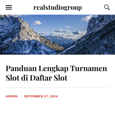
realstudiogroup
Panduan Lengkap Turnamen
Slot di Daftar Slot
ADMIN
DECEMBER 27, 2024