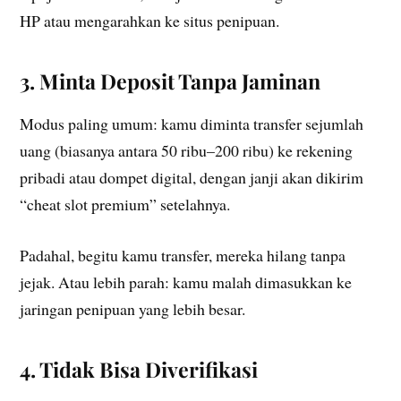
HP atau mengarahkan ke situs penipuan.
3. Minta Deposit Tanpa Jaminan
Modus paling umum: kamu diminta transfer sejumlah
uang (biasanya antara 50 ribu–200 ribu) ke rekening
pribadi atau dompet digital, dengan janji akan dikirim
“cheat slot premium” setelahnya.
Padahal, begitu kamu transfer, mereka hilang tanpa
jejak. Atau lebih parah: kamu malah dimasukkan ke
jaringan penipuan yang lebih besar.
4. Tidak Bisa Diverifikasi