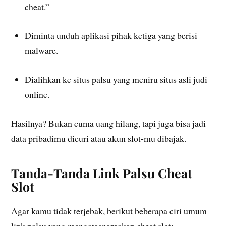
cheat.”
Diminta unduh aplikasi pihak ketiga yang berisi
malware.
Dialihkan ke situs palsu yang meniru situs asli judi
online.
Hasilnya? Bukan cuma uang hilang, tapi juga bisa jadi
data pribadimu dicuri atau akun slot-mu dibajak.
Tanda-Tanda Link Palsu Cheat
Slot
Agar kamu tidak terjebak, berikut beberapa ciri umum
link palsu yang mengatasnamakan cheat slot: