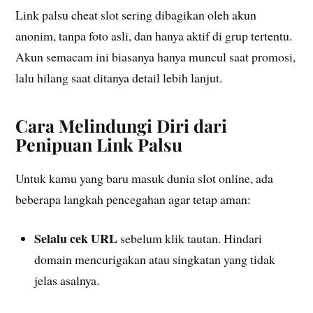
Link palsu cheat slot sering dibagikan oleh akun
anonim, tanpa foto asli, dan hanya aktif di grup tertentu.
Akun semacam ini biasanya hanya muncul saat promosi,
lalu hilang saat ditanya detail lebih lanjut.
Cara Melindungi Diri dari
Penipuan Link Palsu
Untuk kamu yang baru masuk dunia slot online, ada
beberapa langkah pencegahan agar tetap aman:
Selalu cek URL
sebelum klik tautan. Hindari
domain mencurigakan atau singkatan yang tidak
jelas asalnya.