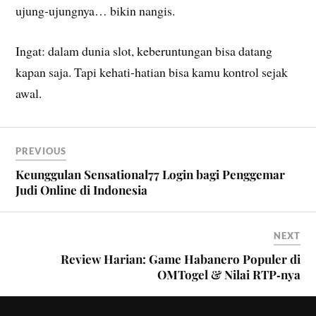
ujung-ujungnya… bikin nangis.
Ingat: dalam dunia slot, keberuntungan bisa datang
kapan saja. Tapi kehati-hatian bisa kamu kontrol sejak
awal.
PREVIOUS
Keunggulan Sensational77 Login bagi Penggemar
Judi Online di Indonesia
NEXT
Review Harian: Game Habanero Populer di
OMTogel & Nilai RTP‑nya