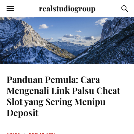
realstudiogroup
Panduan Pemula: Cara
Mengenali Link Palsu Cheat
Slot yang Sering Menipu
Deposit