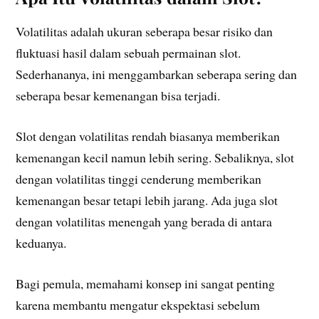
Volatilitas adalah ukuran seberapa besar risiko dan
fluktuasi hasil dalam sebuah permainan slot.
Sederhananya, ini menggambarkan seberapa sering dan
seberapa besar kemenangan bisa terjadi.
Slot dengan volatilitas rendah biasanya memberikan
kemenangan kecil namun lebih sering. Sebaliknya, slot
dengan volatilitas tinggi cenderung memberikan
kemenangan besar tetapi lebih jarang. Ada juga slot
dengan volatilitas menengah yang berada di antara
keduanya.
Bagi pemula, memahami konsep ini sangat penting
karena membantu mengatur ekspektasi sebelum