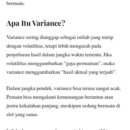
bermain.
Apa Itu Variance?
Variance sering dianggap sebagai istilah yang mirip
dengan volatilitas, tetapi lebih mengarah pada
penyebaran hasil dalam jangka waktu tertentu. Jika
volatilitas menggambarkan “gaya permainan”, maka
variance menggambarkan “hasil aktual yang terjadi”.
Dalam jangka pendek, variance bisa terasa sangat acak.
Pemain bisa mengalami kemenangan beruntun atau
justru kekalahan panjang, meskipun sedang bermain di
slot yang sama.