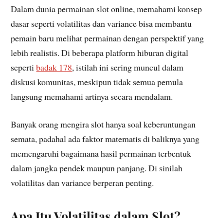
Dalam dunia permainan slot online, memahami konsep
dasar seperti volatilitas dan variance bisa membantu
pemain baru melihat permainan dengan perspektif yang
lebih realistis. Di beberapa platform hiburan digital
seperti
badak 178
, istilah ini sering muncul dalam
diskusi komunitas, meskipun tidak semua pemula
langsung memahami artinya secara mendalam.
Banyak orang mengira slot hanya soal keberuntungan
semata, padahal ada faktor matematis di baliknya yang
memengaruhi bagaimana hasil permainan terbentuk
dalam jangka pendek maupun panjang. Di sinilah
volatilitas dan variance berperan penting.
Apa Itu Volatilitas dalam Slot?