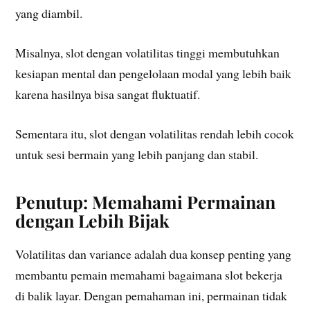
yang diambil.
Misalnya, slot dengan volatilitas tinggi membutuhkan
kesiapan mental dan pengelolaan modal yang lebih baik
karena hasilnya bisa sangat fluktuatif.
Sementara itu, slot dengan volatilitas rendah lebih cocok
untuk sesi bermain yang lebih panjang dan stabil.
Penutup: Memahami Permainan
dengan Lebih Bijak
Volatilitas dan variance adalah dua konsep penting yang
membantu pemain memahami bagaimana slot bekerja
di balik layar. Dengan pemahaman ini, permainan tidak