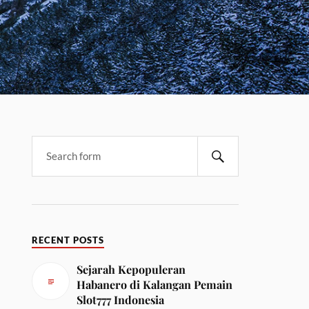
RECENT POSTS
Sejarah Kepopuleran
Habanero di Kalangan Pemain
Slot777 Indonesia