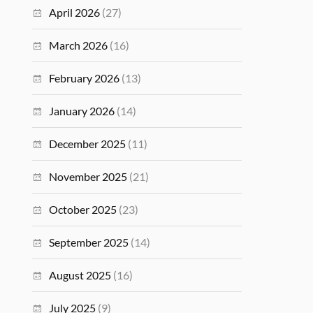
April 2026
(27)
March 2026
(16)
February 2026
(13)
January 2026
(14)
December 2025
(11)
November 2025
(21)
October 2025
(23)
September 2025
(14)
August 2025
(16)
July 2025
(9)