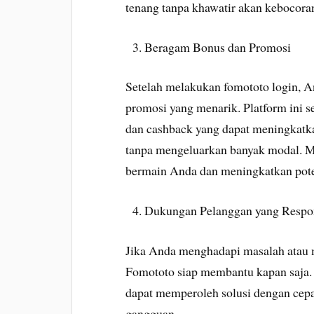
tenang tanpa khawatir akan kebocoran
Beragam Bonus dan Promosi
Setelah melakukan fomototo login, 
promosi yang menarik. Platform ini s
dan cashback yang dapat meningkatk
tanpa mengeluarkan banyak modal. 
bermain Anda dan meningkatkan pot
Dukungan Pelanggan yang Respo
Jika Anda menghadapi masalah atau 
Fomototo siap membantu kapan saja.
dapat memperoleh solusi dengan cep
gangguan.