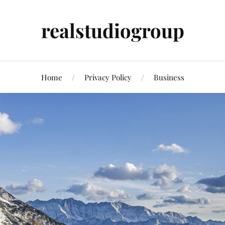
realstudiogroup
Home
Privacy Policy
Business