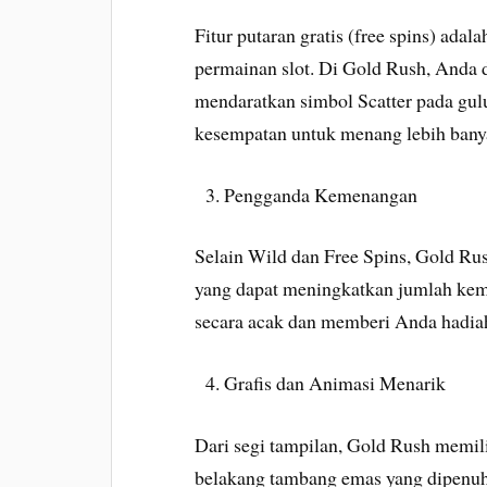
Fitur putaran gratis (free spins) adala
permainan slot. Di Gold Rush, Anda 
mendaratkan simbol Scatter pada gul
kesempatan untuk menang lebih banya
Pengganda Kemenangan
Selain Wild dan Free Spins, Gold R
yang dapat meningkatkan jumlah ke
secara acak dan memberi Anda hadiah
Grafis dan Animasi Menarik
Dari segi tampilan, Gold Rush memil
belakang tambang emas yang dipenuh