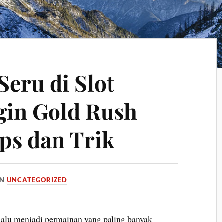
Seru di Slot
gin Gold Rush
ps dan Trik
IN
UNCATEGORIZED
elalu menjadi permainan yang paling banyak