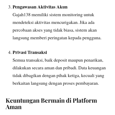
Pengawasan Aktivitas Akun
Gajah138 memiliki sistem monitoring untuk
mendeteksi aktivitas mencurigakan. Jika ada
percobaan akses yang tidak biasa, sistem akan
langsung memberi peringatan kepada pengguna.
Privasi Transaksi
Semua transaksi, baik deposit maupun penarikan,
dilakukan secara aman dan pribadi. Data keuangan
tidak dibagikan dengan pihak ketiga, kecuali yang
berkaitan langsung dengan proses pembayaran.
Keuntungan Bermain di Platform
Aman