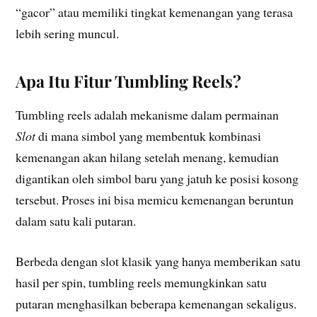
“gacor” atau memiliki tingkat kemenangan yang terasa
lebih sering muncul.
Apa Itu Fitur Tumbling Reels?
Tumbling reels adalah mekanisme dalam permainan
Slot
di mana simbol yang membentuk kombinasi
kemenangan akan hilang setelah menang, kemudian
digantikan oleh simbol baru yang jatuh ke posisi kosong
tersebut. Proses ini bisa memicu kemenangan beruntun
dalam satu kali putaran.
Berbeda dengan slot klasik yang hanya memberikan satu
hasil per spin, tumbling reels memungkinkan satu
putaran menghasilkan beberapa kemenangan sekaligus.