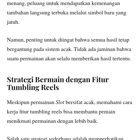
menang, peluang untuk mendapatkan kemenangan
tambahan langsung terbuka melalui simbol baru yang
jatuh.
Namun, penting untuk diingat bahwa semua hasil tetap
bergantung pada sistem acak. Tidak ada jaminan bahwa
suatu permainan akan selalu memberikan hasil tertentu.
Strategi Bermain dengan Fitur
Tumbling Reels
Meskipun permainan
Slot
bersifat acak, memahami cara
kerja fitur tumbling reels bisa membantu pemain
menikmati permainan dengan lebih baik.
Salah satu strategi sederhana adalah memperhatikan