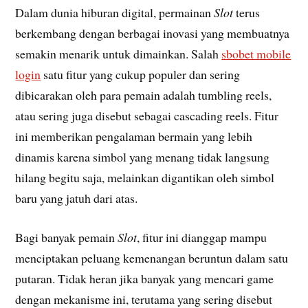
Dalam dunia hiburan digital, permainan
Slot
terus
berkembang dengan berbagai inovasi yang membuatnya
semakin menarik untuk dimainkan. Salah
sbobet mobile
login
satu fitur yang cukup populer dan sering
dibicarakan oleh para pemain adalah tumbling reels,
atau sering juga disebut sebagai cascading reels. Fitur
ini memberikan pengalaman bermain yang lebih
dinamis karena simbol yang menang tidak langsung
hilang begitu saja, melainkan digantikan oleh simbol
baru yang jatuh dari atas.
Bagi banyak pemain
Slot
, fitur ini dianggap mampu
menciptakan peluang kemenangan beruntun dalam satu
putaran. Tidak heran jika banyak yang mencari game
dengan mekanisme ini, terutama yang sering disebut