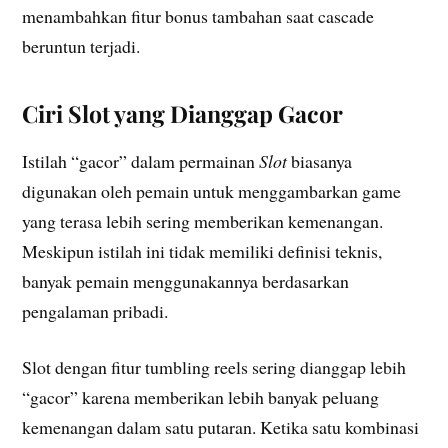
menambahkan fitur bonus tambahan saat cascade
beruntun terjadi.
Ciri Slot yang Dianggap Gacor
Istilah “gacor” dalam permainan
Slot
biasanya
digunakan oleh pemain untuk menggambarkan game
yang terasa lebih sering memberikan kemenangan.
Meskipun istilah ini tidak memiliki definisi teknis,
banyak pemain menggunakannya berdasarkan
pengalaman pribadi.
Slot dengan fitur tumbling reels sering dianggap lebih
“gacor” karena memberikan lebih banyak peluang
kemenangan dalam satu putaran. Ketika satu kombinasi