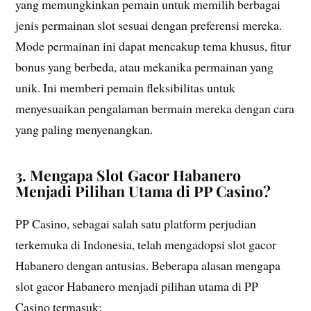
yang memungkinkan pemain untuk memilih berbagai
jenis permainan slot sesuai dengan preferensi mereka.
Mode permainan ini dapat mencakup tema khusus, fitur
bonus yang berbeda, atau mekanika permainan yang
unik. Ini memberi pemain fleksibilitas untuk
menyesuaikan pengalaman bermain mereka dengan cara
yang paling menyenangkan.
3. Mengapa Slot Gacor Habanero
Menjadi Pilihan Utama di PP Casino?
PP Casino, sebagai salah satu platform perjudian
terkemuka di Indonesia, telah mengadopsi slot gacor
Habanero dengan antusias. Beberapa alasan mengapa
slot gacor Habanero menjadi pilihan utama di PP
Casino termasuk: