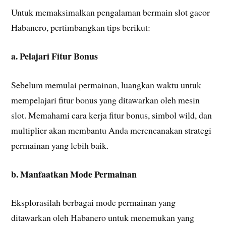
Untuk memaksimalkan pengalaman bermain slot gacor
Habanero, pertimbangkan tips berikut:
a. Pelajari Fitur Bonus
Sebelum memulai permainan, luangkan waktu untuk
mempelajari fitur bonus yang ditawarkan oleh mesin
slot. Memahami cara kerja fitur bonus, simbol wild, dan
multiplier akan membantu Anda merencanakan strategi
permainan yang lebih baik.
b. Manfaatkan Mode Permainan
Eksplorasilah berbagai mode permainan yang
ditawarkan oleh Habanero untuk menemukan yang