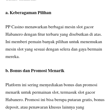
a. Keberagaman Pilihan
PP Casino menawarkan berbagai mesin slot gacor
Habanero dengan fitur terbaru yang disebutkan di atas.
Ini memberi pemain banyak pilihan untuk menemukan
mesin slot yang sesuai dengan selera dan gaya bermain
mereka.
b. Bonus dan Promosi Menarik
Platform ini sering menyediakan bonus dan promosi
menarik untuk permainan slot, termasuk slot gacor
Habanero. Promosi ini bisa berupa putaran gratis, bonus
deposit, atau penawaran khusus lainnya yang