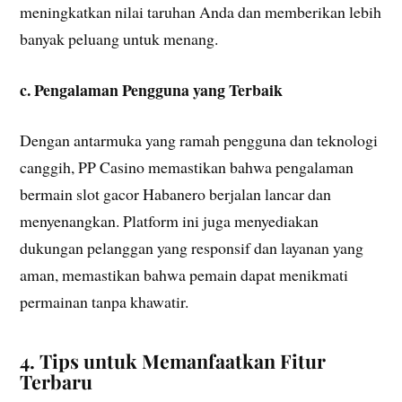
meningkatkan nilai taruhan Anda dan memberikan lebih
banyak peluang untuk menang.
c. Pengalaman Pengguna yang Terbaik
Dengan antarmuka yang ramah pengguna dan teknologi
canggih, PP Casino memastikan bahwa pengalaman
bermain slot gacor Habanero berjalan lancar dan
menyenangkan. Platform ini juga menyediakan
dukungan pelanggan yang responsif dan layanan yang
aman, memastikan bahwa pemain dapat menikmati
permainan tanpa khawatir.
4. Tips untuk Memanfaatkan Fitur
Terbaru