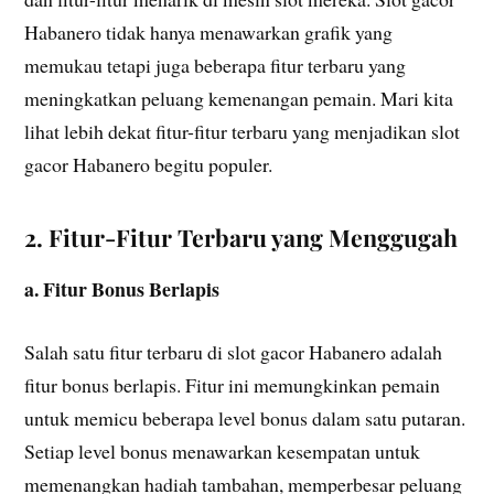
Habanero tidak hanya menawarkan grafik yang
memukau tetapi juga beberapa fitur terbaru yang
meningkatkan peluang kemenangan pemain. Mari kita
lihat lebih dekat fitur-fitur terbaru yang menjadikan slot
gacor Habanero begitu populer.
2. Fitur-Fitur Terbaru yang Menggugah
a. Fitur Bonus Berlapis
Salah satu fitur terbaru di slot gacor Habanero adalah
fitur bonus berlapis. Fitur ini memungkinkan pemain
untuk memicu beberapa level bonus dalam satu putaran.
Setiap level bonus menawarkan kesempatan untuk
memenangkan hadiah tambahan, memperbesar peluang