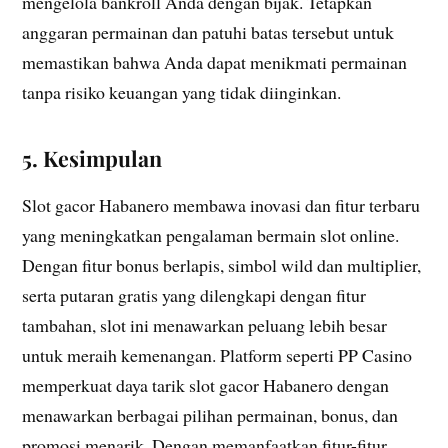
mengelola bankroll Anda dengan bijak. Tetapkan
anggaran permainan dan patuhi batas tersebut untuk
memastikan bahwa Anda dapat menikmati permainan
tanpa risiko keuangan yang tidak diinginkan.
5. Kesimpulan
Slot gacor Habanero membawa inovasi dan fitur terbaru
yang meningkatkan pengalaman bermain slot online.
Dengan fitur bonus berlapis, simbol wild dan multiplier,
serta putaran gratis yang dilengkapi dengan fitur
tambahan, slot ini menawarkan peluang lebih besar
untuk meraih kemenangan. Platform seperti PP Casino
memperkuat daya tarik slot gacor Habanero dengan
menawarkan berbagai pilihan permainan, bonus, dan
promosi menarik. Dengan memanfaatkan fitur-fitur