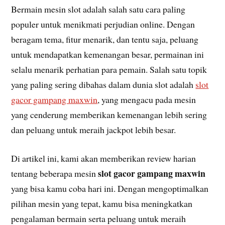
Bermain mesin slot adalah salah satu cara paling
populer untuk menikmati perjudian online. Dengan
beragam tema, fitur menarik, dan tentu saja, peluang
untuk mendapatkan kemenangan besar, permainan ini
selalu menarik perhatian para pemain. Salah satu topik
yang paling sering dibahas dalam dunia slot adalah
slot
gacor gampang maxwin
, yang mengacu pada mesin
yang cenderung memberikan kemenangan lebih sering
dan peluang untuk meraih jackpot lebih besar.
Di artikel ini, kami akan memberikan review harian
slot gacor gampang maxwin
tentang beberapa mesin
yang bisa kamu coba hari ini. Dengan mengoptimalkan
pilihan mesin yang tepat, kamu bisa meningkatkan
pengalaman bermain serta peluang untuk meraih