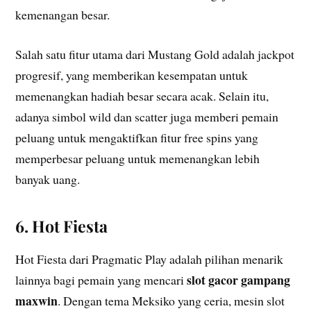
kemenangan besar.
Salah satu fitur utama dari Mustang Gold adalah jackpot
progresif, yang memberikan kesempatan untuk
memenangkan hadiah besar secara acak. Selain itu,
adanya simbol wild dan scatter juga memberi pemain
peluang untuk mengaktifkan fitur free spins yang
memperbesar peluang untuk memenangkan lebih
banyak uang.
6. Hot Fiesta
Hot Fiesta dari Pragmatic Play adalah pilihan menarik
slot gacor gampang
lainnya bagi pemain yang mencari
maxwin
. Dengan tema Meksiko yang ceria, mesin slot