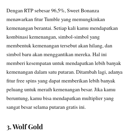
Dengan RTP sebesar 96,5%, Sweet Bonanza
menawarkan fitur Tumble yang memungkinkan
kemenangan berantai. Setiap kali kamu mendapatkan
kombinasi kemenangan, simbol-simbol yang
membentuk kemenangan tersebut akan hilang, dan
simbol baru akan menggantikan mereka. Hal ini
memberi kesempatan untuk mendapatkan lebih banyak
kemenangan dalam satu putaran. Ditambah lagi, adanya
fitur free spins yang dapat memberikan lebih banyak
peluang untuk meraih kemenangan besar. Jika kamu
beruntung, kamu bisa mendapatkan multiplier yang
sangat besar selama putaran gratis ini.
3. Wolf Gold