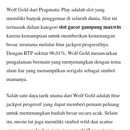
Wolf Gold dari Pragmatic Play adalah slot yang
memiliki banyak penggemar di seluruh dunia. Slot ini
slot gacor gampang maxwin
termasuk dalam kategori
karena kemampuan untuk memberikan kemenangan
besar, terutama melalui fitur jackpot progresifnya.
Dengan RTP sekitar 96,01%, Wolf Gold menawarkan
pengalaman bermain yang menyenangkan dengan tema
alam liar yang menampilkan serigala sebagai simbol
utamanya.
Salah satu daya tarik utama dari Wolf Gold adalah fitur
jackpot progresif yang dapat memberi pemain peluang
untuk memenangkan hadiah besar secara acak. Selain
itu, mesin ini juga memiliki simbol wild dan scatter