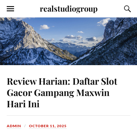
realstudiogroup
Review Harian: Daftar Slot
Gacor Gampang Maxwin
Hari Ini
ADMIN
OCTOBER 11, 2025