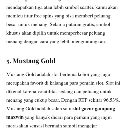
mendapatkan tiga atau lebih simbol scatter, kamu akan
memicu fitur free spins yang bisa memberi peluang
besar untuk menang. Selama putaran gratis, simbol
khusus akan dipilih untuk memperbesar peluang
menang dengan cara yang lebih menguntungkan.
5. Mustang Gold
Mustang Gold adalah slot bertema koboi yang juga
merupakan favorit di kalangan para pemain slot. Slot ini
dikenal karena volatilitas sedang dan peluang untuk
menang yang cukup besar. Dengan RTP sekitar 96,53%,
slot gacor gampang
Mustang Gold adalah salah satu
maxwin
yang banyak dicari para pemain yang ingin
merasakan sensasi bermain sambil mengejar