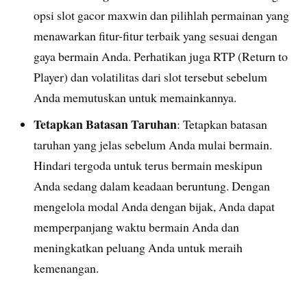
opsi slot gacor maxwin dan pilihlah permainan yang
menawarkan fitur-fitur terbaik yang sesuai dengan
gaya bermain Anda. Perhatikan juga RTP (Return to
Player) dan volatilitas dari slot tersebut sebelum
Anda memutuskan untuk memainkannya.
Tetapkan Batasan Taruhan
: Tetapkan batasan
taruhan yang jelas sebelum Anda mulai bermain.
Hindari tergoda untuk terus bermain meskipun
Anda sedang dalam keadaan beruntung. Dengan
mengelola modal Anda dengan bijak, Anda dapat
memperpanjang waktu bermain Anda dan
meningkatkan peluang Anda untuk meraih
kemenangan.