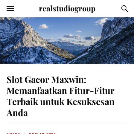
realstudiogroup
Slot Gacor Maxwin:
Memanfaatkan Fitur-Fitur
Terbaik untuk Kesuksesan
Anda