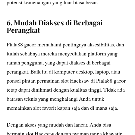
potensi kemenangan yang luar biasa besar.
6. Mudah Diakses di Berbagai
Perangkat
Piala88 gacor memahami pentingnya aksesibilitas, dan
itulah sebabnya mereka menyediakan platform yang
ramah pengguna, yang dapat diakses di berbagai
perangkat. Baik itu di komputer desktop, laptop, atau
ponsel pintar, permainan slot Hacksaw di Piala88 gacor
tetap dapat dinikmati dengan kualitas tinggi. Tidak ada
batasan teknis yang menghalangi Anda untuk
memainkan slot favorit kapan saja dan di mana saja.
Dengan akses yang mudah dan lancar, Anda bisa
bermain slot Hacksaw dengan nyaman tanpa khawatir