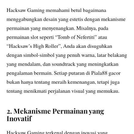
Hacksaw Gaming memahami betul bagaimana
menggabungkan desain yang estetis dengan mekanisme
permainan yang menyenangkan. Misalnya, pada
permainan slot seperti “Tomb of Nefertiti” atau
“Hacksaw’s High Roller”, Anda akan disuguhkan
dengan simbol-simbol yang penuh warna, latar belakang
yang mendalam, dan soundtrack yang meningkatkan
pengalaman bermain. Setiap putaran di Piala88 gacor
bukan hanya tentang meraih kemenangan, tetapi juga
tentang menikmati perjalanan visual yang memukau.
2. Mekanisme Permainan yang
Inovatif
Hacksaw Gaming terkenal dengan inovasi yang