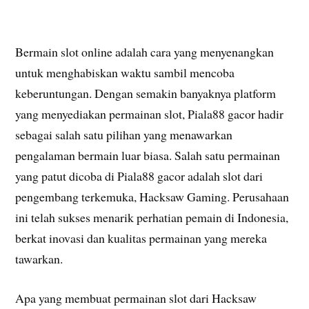
Bermain slot online adalah cara yang menyenangkan
untuk menghabiskan waktu sambil mencoba
keberuntungan. Dengan semakin banyaknya platform
yang menyediakan permainan slot, Piala88 gacor hadir
sebagai salah satu pilihan yang menawarkan
pengalaman bermain luar biasa. Salah satu permainan
yang patut dicoba di Piala88 gacor adalah slot dari
pengembang terkemuka, Hacksaw Gaming. Perusahaan
ini telah sukses menarik perhatian pemain di Indonesia,
berkat inovasi dan kualitas permainan yang mereka
tawarkan.
Apa yang membuat permainan slot dari Hacksaw