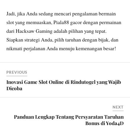
Jadi, jika Anda sedang mencari pengalaman bermain
slot yang memuaskan, Piala88 gacor dengan permainan
dari Hacksaw Gaming adalah pilihan yang tepat.
Siapkan strategi Anda, pilih taruhan dengan bijak, dan
nikmati perjalanan Anda menuju kemenangan besar!
PREVIOUS
Inovasi Game Slot Online di Rindutogel yang Wajib
Dicoba
NEXT
Panduan Lengkap Tentang Persyaratan Taruhan
Bonus di Yoda4D