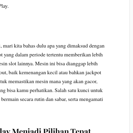
Play.
i, mari kita bahas dulu apa yang dimaksud dengan
lot yang dalam periode tertentu memberikan lebih
n slot lainnya. Mesin ini bisa dianggap lebih
yout, baik kemenangan kecil atau bahkan jackpot
i untuk memastikan mesin mana yang akan gacor,
ang bisa kamu perhatikan. Salah satu kunci untuk
bermain secara rutin dan sabar, serta mengamati
ay Menjadi Pilihan Tepat