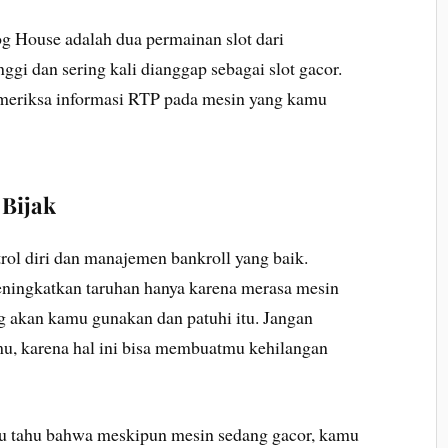
 House adalah dua permainan slot dari
ggi dan sering kali dianggap sebagai slot gacor.
meriksa informasi RTP pada mesin yang kamu
 Bijak
rol diri dan manajemen bankroll yang baik.
eningkatkan taruhan hanya karena merasa mesin
g akan kamu gunakan dan patuhi itu. Jangan
, karena hal ini bisa membuatmu kehilangan
u tahu bahwa meskipun mesin sedang gacor, kamu