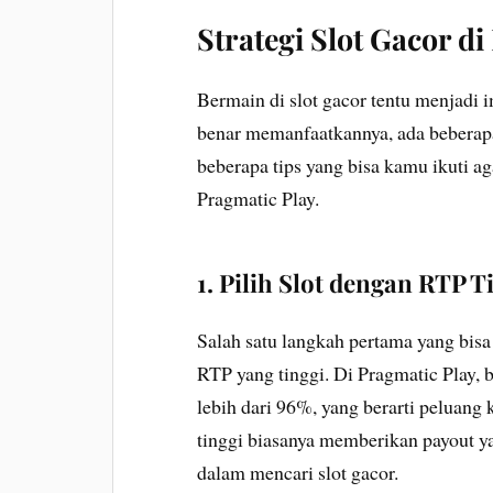
Strategi Slot Gacor d
Bermain di slot gacor tentu menjadi i
benar memanfaatkannya, ada beberapa 
beberapa tips yang bisa kamu ikuti a
Pragmatic Play.
1.
Pilih Slot dengan RTP T
Salah satu langkah pertama yang bis
RTP yang tinggi. Di Pragmatic Play,
lebih dari 96%, yang berarti peluan
tinggi biasanya memberikan payout ya
dalam mencari slot gacor.