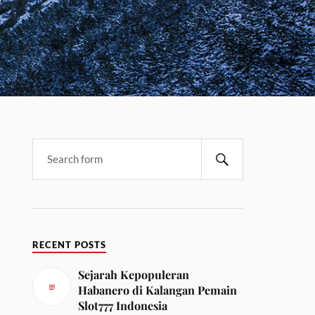
RECENT POSTS
Sejarah Kepopuleran
Habanero di Kalangan Pemain
Slot777 Indonesia