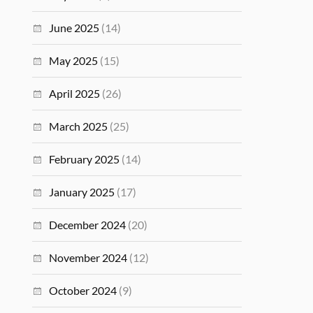
June 2025
(14)
May 2025
(15)
April 2025
(26)
March 2025
(25)
February 2025
(14)
January 2025
(17)
December 2024
(20)
November 2024
(12)
October 2024
(9)