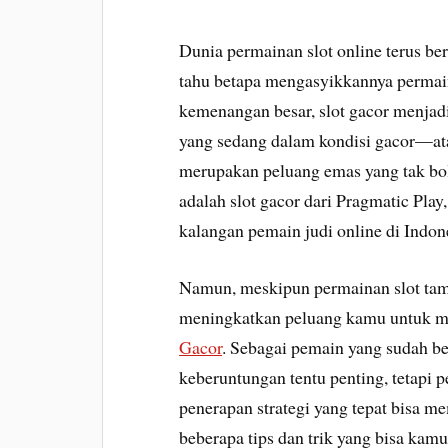
Dunia permainan slot online terus b
tahu betapa mengasyikkannya permai
kemenangan besar, slot gacor menjadi
yang sedang dalam kondisi gacor—
merupakan peluang emas yang tak bole
adalah slot gacor dari Pragmatic Play
kalangan pemain judi online di Indon
Namun, meskipun permainan slot tamp
meningkatkan peluang kamu untuk me
Gacor
. Sebagai pemain yang sudah 
keberuntungan tentu penting, tetapi 
penerapan strategi yang tepat bisa m
beberapa tips dan trik yang bisa k