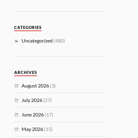
CATEGORIES
Uncategorized
(480)
ARCHIVES
August 2026
(3)
July 2026
(27)
June 2026
(17)
May 2026
(15)