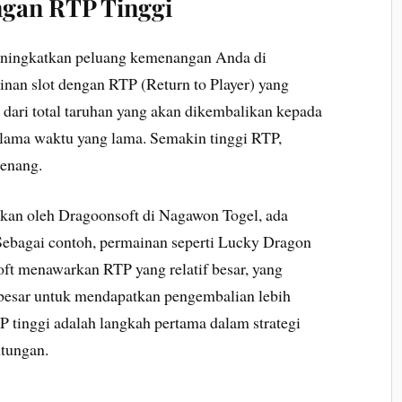
ngan RTP Tinggi
meningkatkan peluang kemenangan Anda di
nan slot dengan RTP (Return to Player) yang
s dari total taruhan yang akan dikembalikan kepada
ama waktu yang lama. Semakin tinggi RTP,
enang.
akan oleh Dragoonsoft di Nagawon Togel, ada
Sebagai contoh, permainan seperti Lucky Dragon
oft menawarkan RTP yang relatif besar, yang
 besar untuk mendapatkan pengembalian lebih
 tinggi adalah langkah pertama dalam strategi
ntungan.