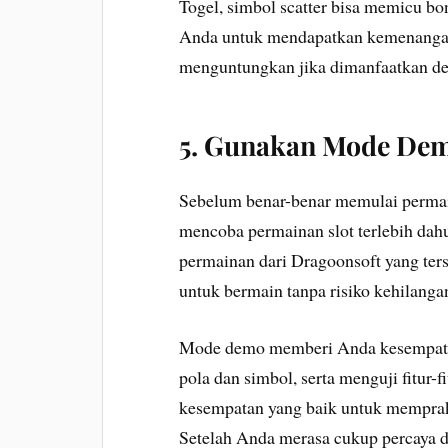
Togel, simbol scatter bisa memicu bo
Anda untuk mendapatkan kemenangan be
menguntungkan jika dimanfaatkan de
5. Gunakan Mode Dem
Sebelum benar-benar memulai permain
mencoba permainan slot terlebih da
permainan dari Dragoonsoft yang t
untuk bermain tanpa risiko kehilanga
Mode demo memberi Anda kesempata
pola dan simbol, serta menguji fitur-
kesempatan yang baik untuk memprakt
Setelah Anda merasa cukup percaya d