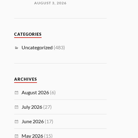
AUGUST 3, 2026
CATEGORIES
Uncategorized
(483)
ARCHIVES
August 2026
(6)
July 2026
(27)
June 2026
(17)
May 2026
(15)