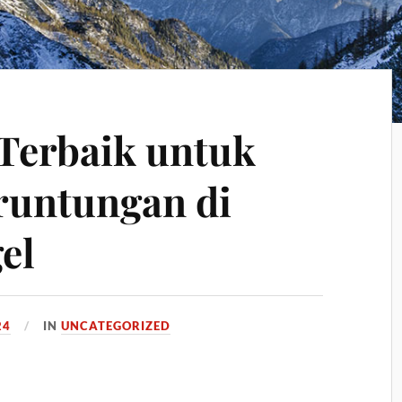
 Terbaik untuk
runtungan di
el
24
IN
UNCATEGORIZED