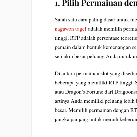
1. Pilih Permainan de
Salah satu cara paling dasar untuk 
nagawon togel
adalah memilih permai
tinggi. RTP adalah persentase teoreti
pemain dalam bentuk kemenangan sel
semakin besar peluang Anda untuk m
Di antara permainan slot yang disedi
beberapa yang memiliki RTP tinggi. 
atau Dragon’s Fortune dari Dragoons
artinya Anda memiliki peluang lebih
besar. Memilih permainan dengan RTP
jangka panjang untuk meraih keberu