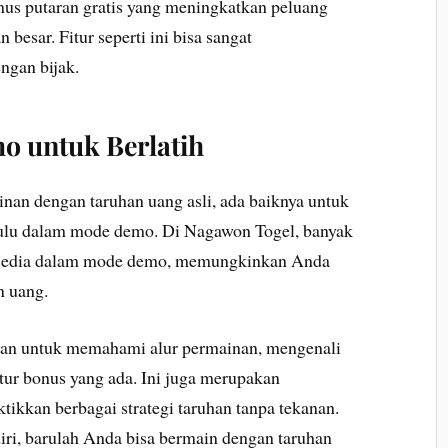
nus putaran gratis yang meningkatkan peluang
sar. Fitur seperti ini bisa sangat
ngan bijak.
o untuk Berlatih
an dengan taruhan uang asli, ada baiknya untuk
hulu dalam mode demo. Di Nagawon Togel, banyak
ersedia dalam mode demo, memungkinkan Anda
n uang.
n untuk memahami alur permainan, mengenali
fitur bonus yang ada. Ini juga merupakan
ikkan berbagai strategi taruhan tanpa tekanan.
iri, barulah Anda bisa bermain dengan taruhan