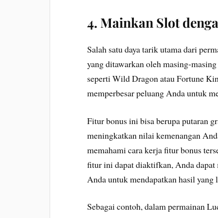
4. Mainkan Slot deng
Salah satu daya tarik utama dari perm
yang ditawarkan oleh masing-masing
seperti Wild Dragon atau Fortune Kin
memperbesar peluang Anda untuk me
Fitur bonus ini bisa berupa putaran gr
meningkatkan nilai kemenangan And
memahami cara kerja fitur bonus ters
fitur ini dapat diaktifkan, Anda dap
Anda untuk mendapatkan hasil yang l
Sebagai contoh, dalam permainan Lu