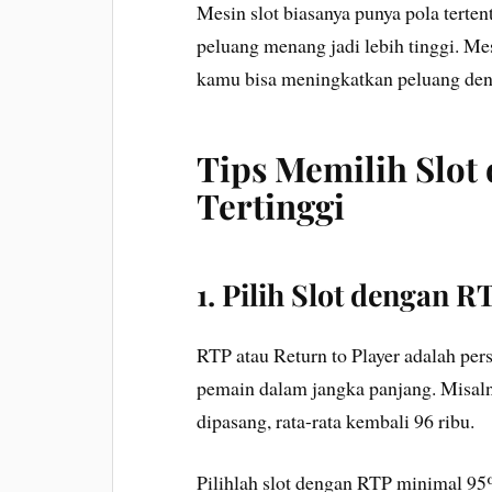
Mesin slot biasanya punya pola terte
peluang menang jadi lebih tinggi. Me
kamu bisa meningkatkan peluang deng
Tips Memilih Slot
Tertinggi
1. Pilih Slot dengan R
RTP atau Return to Player adalah per
pemain dalam jangka panjang. Misalny
dipasang, rata-rata kembali 96 ribu.
Pilihlah slot dengan RTP minimal 95