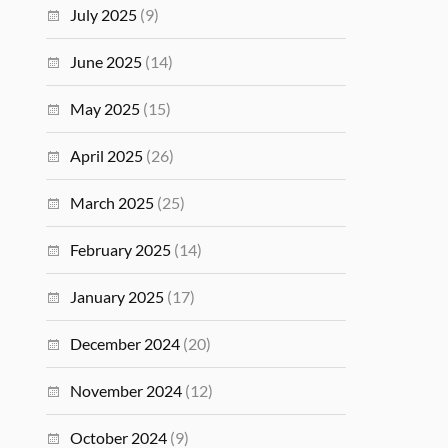
July 2025
(9)
June 2025
(14)
May 2025
(15)
April 2025
(26)
March 2025
(25)
February 2025
(14)
January 2025
(17)
December 2024
(20)
November 2024
(12)
October 2024
(9)