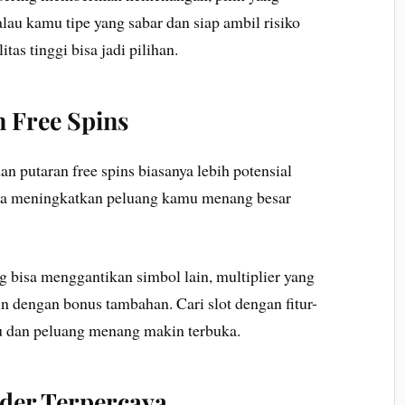
alau kamu tipe yang sabar dan siap ambil risiko
itas tinggi bisa jadi pilihan.
n Free Spins
an putaran free spins biasanya lebih potensial
bisa meningkatkan peluang kamu menang besar
ng bisa menggantikan simbol lain, multiplier yang
 dengan bonus tambahan. Cari slot dengan fitur-
ru dan peluang menang makin terbuka.
vider Terpercaya