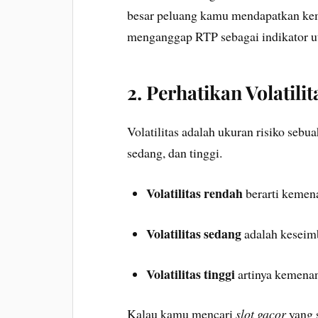
besar peluang kamu mendapatkan ke
menganggap RTP sebagai indikator u
2. Perhatikan Volatilit
Volatilitas adalah ukuran risiko sebuah
sedang, dan tinggi.
Volatilitas rendah
berarti kemena
Volatilitas sedang
adalah keseim
Volatilitas tinggi
artinya kemenan
Kalau kamu mencari
slot gacor
yang 