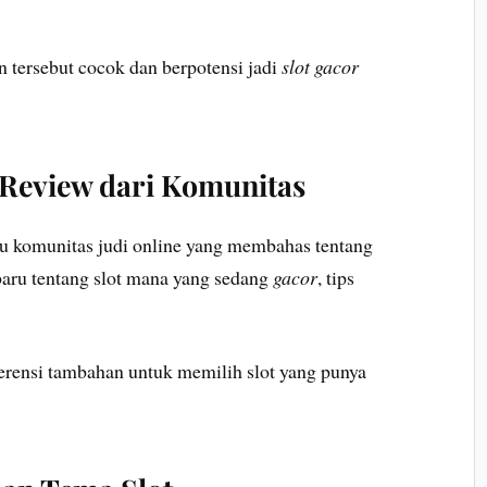
n tersebut cocok dan berpotensi jadi
slot gacor
 Review dari Komunitas
au komunitas judi online yang membahas tentang
rbaru tentang slot mana yang sedang
gacor
, tips
eferensi tambahan untuk memilih slot yang punya