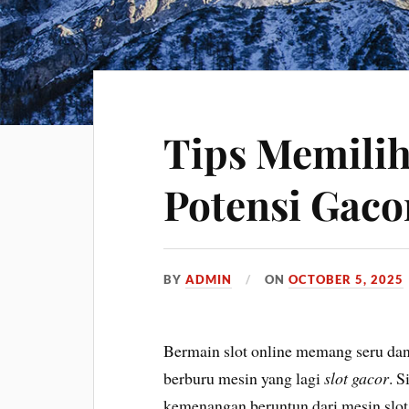
Tips Memilih
Potensi Gaco
BY
ADMIN
ON
OCTOBER 5, 2025
Bermain slot online memang seru dan
berburu mesin yang lagi
slot gacor
. S
kemenangan beruntun dari mesin slo