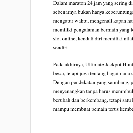
Dalam maraton 24 jam yang sering di
sebenarnya bukan hanya keberuntunga
mengatur waktu, mengenali kapan har
memiliki pengalaman bermain yang l
slot online, kendali diri memiliki ni
sendiri.
Pada akhirnya, Ultimate Jackpot Hu
besar, tetapi juga tentang bagaimana 
Dengan pendekatan yang seimbang, pe
menyenangkan tanpa harus menimbulka
berubah dan berkembang, tetapi satu 
mampu membuat pemain terus kembali