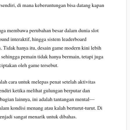
rsendiri, di mana keberuntungan bisa datang kapan
juga membawa perubahan besar dalam dunia slot
round interaktif, hingga sistem leaderboard
Tidak hanya itu, desain game modern kini lebih
sehingga pemain tidak hanya bermain, tetapi juga
iciptakan oleh game tersebut.
lah cara untuk melepas penat setelah aktivitas
sendiri ketika melihat gulungan berputar dan
bagian lainnya, ini adalah tantangan mental—
alam kondisi menang atau kalah berturut-turut. Di
enjadi sangat menarik untuk dibahas.