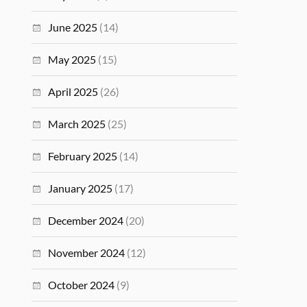
June 2025
(14)
May 2025
(15)
April 2025
(26)
March 2025
(25)
February 2025
(14)
January 2025
(17)
December 2024
(20)
November 2024
(12)
October 2024
(9)