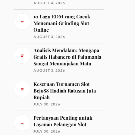
AUGUST 4, 2026
10 Lagu EDM yang Cocok
Menemani Grinding Slot
Online
AUGUST 3, 2026
Analisis Mendalam: Mengapa
Grafis Habanero di Palumania
Sangat Memanjakan Mata
AUGUST 3, 2026
Keseruan Turnamen Slot
Bejo88 Hadiah Ratusan Juta
Rupiah
JULY 30, 2026
Pertanyaan Penting untuk
Layanan Pelanggan Slot
JULY 30, 2026