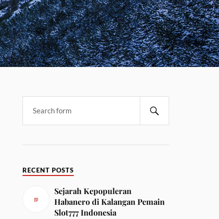
RECENT POSTS
Sejarah Kepopuleran
Habanero di Kalangan Pemain
Slot777 Indonesia