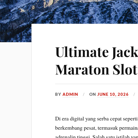
Ultimate Jac
Maraton Slot
BY
ADMIN
ON
JUNE 10, 2026
Di era digital yang serba cepat seper
berkembang pesat, termasuk permainan
adrenalin tinggi. Salah satu istilah 