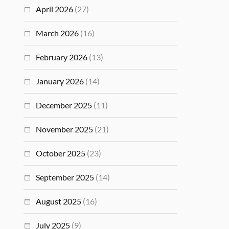
April 2026
(27)
March 2026
(16)
February 2026
(13)
January 2026
(14)
December 2025
(11)
November 2025
(21)
October 2025
(23)
September 2025
(14)
August 2025
(16)
July 2025
(9)