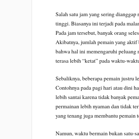
Salah satu jam yang sering dianggap r
tinggi. Biasanya ini terjadi pada mal
Pada jam tersebut, banyak orang selesa
Akibatnya, jumlah pemain yang aktif b
bahwa hal ini memengaruhi peluang 
terasa lebih “ketat” pada waktu-waktu
Sebaliknya, beberapa pemain justru le
Contohnya pada pagi hari atau dini ha
lebih santai karena tidak banyak pema
permainan lebih nyaman dan tidak ter
yang tenang juga membantu pemain te
Namun, waktu bermain bukan satu-sat