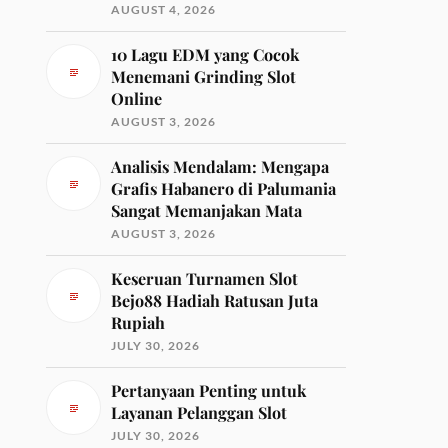
AUGUST 4, 2026
10 Lagu EDM yang Cocok
Menemani Grinding Slot
Online
AUGUST 3, 2026
Analisis Mendalam: Mengapa
Grafis Habanero di Palumania
Sangat Memanjakan Mata
AUGUST 3, 2026
Keseruan Turnamen Slot
Bejo88 Hadiah Ratusan Juta
Rupiah
JULY 30, 2026
Pertanyaan Penting untuk
Layanan Pelanggan Slot
JULY 30, 2026