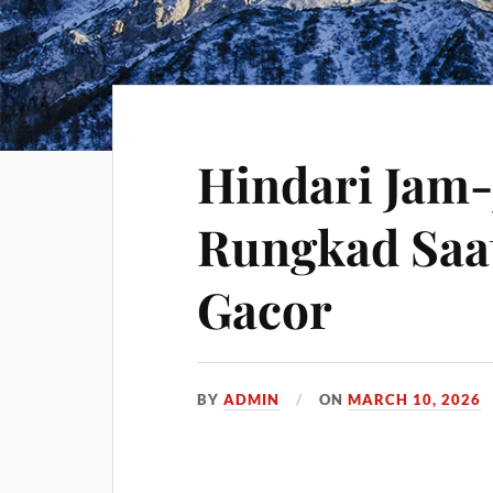
Hindari Jam
Rungkad Saat
Gacor
BY
ADMIN
ON
MARCH 10, 2026