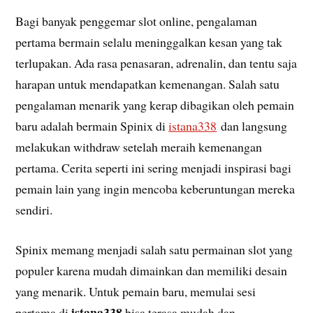
Bagi banyak penggemar slot online, pengalaman
pertama bermain selalu meninggalkan kesan yang tak
terlupakan. Ada rasa penasaran, adrenalin, dan tentu saja
harapan untuk mendapatkan kemenangan. Salah satu
pengalaman menarik yang kerap dibagikan oleh pemain
baru adalah bermain Spinix di
istana338
dan langsung
melakukan withdraw setelah meraih kemenangan
pertama. Cerita seperti ini sering menjadi inspirasi bagi
pemain lain yang ingin mencoba keberuntungan mereka
sendiri.
Spinix memang menjadi salah satu permainan slot yang
populer karena mudah dimainkan dan memiliki desain
yang menarik. Untuk pemain baru, memulai sesi
istana338
pertama di
bisa terasa mudah dan