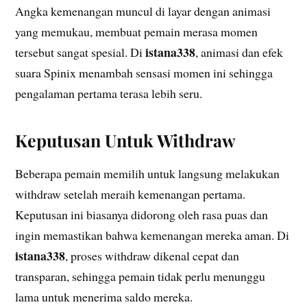
Angka kemenangan muncul di layar dengan animasi
yang memukau, membuat pemain merasa momen
istana338
tersebut sangat spesial. Di
, animasi dan efek
suara Spinix menambah sensasi momen ini sehingga
pengalaman pertama terasa lebih seru.
Keputusan Untuk Withdraw
Beberapa pemain memilih untuk langsung melakukan
withdraw setelah meraih kemenangan pertama.
Keputusan ini biasanya didorong oleh rasa puas dan
ingin memastikan bahwa kemenangan mereka aman. Di
istana338
, proses withdraw dikenal cepat dan
transparan, sehingga pemain tidak perlu menunggu
lama untuk menerima saldo mereka.